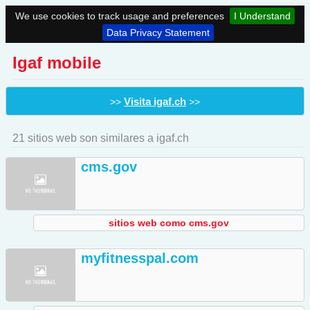
We use cookies to track usage and preferences
I Understand
Data Privacy Statement
Igaf mobile
Visita igaf.ch
>>
>>
21 sitios web son similares a igaf.ch
cms.gov
sitios web como cms.gov
myfitnesspal.com