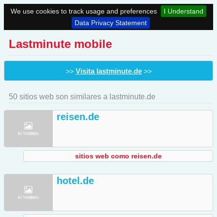
We use cookies to track usage and preferences
I Understand
Data Privacy Statement
Lastminute mobile
Visita lastminute.de
>>
>>
50 sitios web son similares a lastminute.de
reisen.de
sitios web como reisen.de
hotel.de