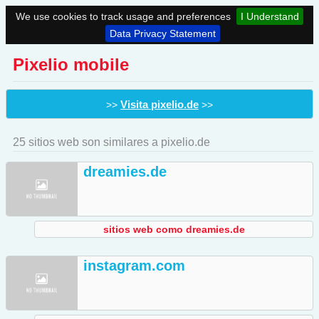
We use cookies to track usage and preferences
I Understand
Data Privacy Statement
Pixelio mobile
Visita pixelio.de
>>
>>
25 sitios web son similares a pixelio.de
dreamies.de
sitios web como dreamies.de
instagram.com