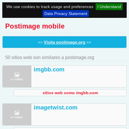
We use cookies to track usage and preferences
I Understand
Data Privacy Statement
Postimage mobile
Visita postimage.org
>>
>>
50 sitios web son similares a postimage.org
imgbb.com
sitios web como imgbb.com
imagetwist.com