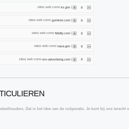
sitios web como
|
irs.gov
0
sitios web como
|
gumtree.com
0
sitios web como
|
fidelity.com
0
sitios web como
|
nasa.gov
0
sitios web como
|
ero-advertising.com
0
TICULIEREN
elhouders. Dat is het idee van de coöperatie. Je kunt bij ons terecht v