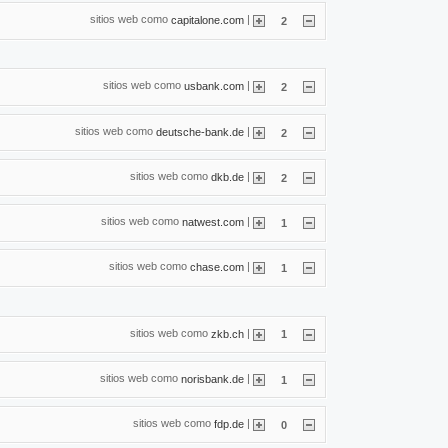
sitios web como
|
capitalone.com
2
sitios web como
|
usbank.com
2
sitios web como
|
deutsche-bank.de
2
sitios web como
|
dkb.de
2
sitios web como
|
natwest.com
1
sitios web como
|
chase.com
1
sitios web como
|
zkb.ch
1
sitios web como
|
norisbank.de
1
sitios web como
|
fdp.de
0