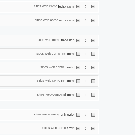
sitios web como
|
fedex.com
0
sitios web como
|
usps.com
0
sitios web como
|
taleo.net
0
sitios web como
|
ups.com
0
sitios web como
|
free.fr
0
sitios web como
|
ibm.com
0
sitios web como
|
dell.com
0
sitios web como
|
t-online.de
0
sitios web como
|
sfr.fr
0