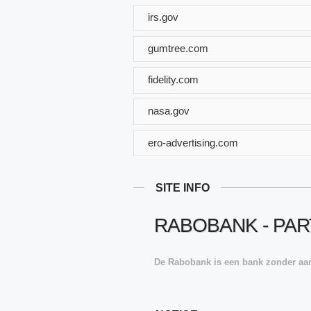
irs.gov
gumtree.com
fidelity.com
nasa.gov
ero-advertising.com
SITE INFO
RABOBANK - PAR
De Rabobank is een bank zonder aande