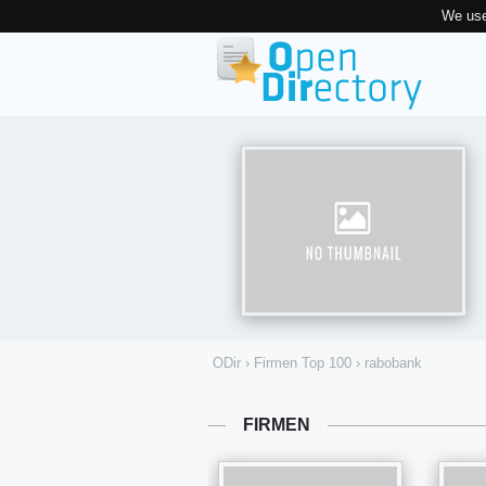
We use
ODir
›
Firmen Top 100
›
rabobank
FIRMEN