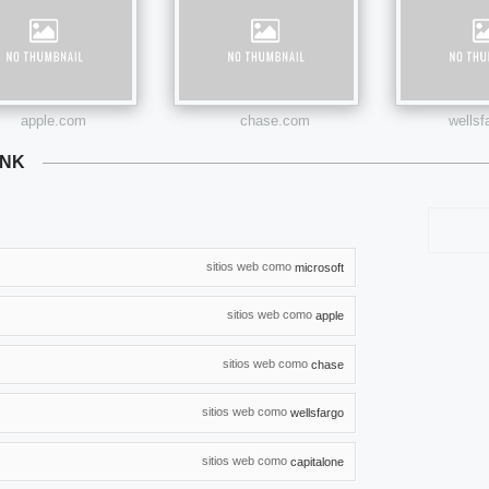
apple.com
chase.com
wells
ANK
sitios web como
microsoft
sitios web como
apple
sitios web como
chase
sitios web como
wellsfargo
sitios web como
capitalone