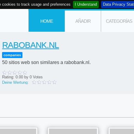
 cookies to track usage and preferences
I Understand
Data Privacy Sta
HOME
AÑADIR
CATEGORÍAS
RABOBANK.NL
companies
50 sitios web son similares a rabobank.nl.
Rating:
0.00
by
0
Votes
Deine Wertung: