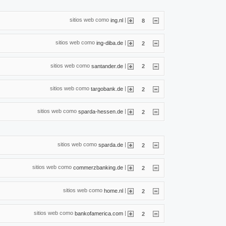
sitios web como
|
ing.nl
8
sitios web como
|
ing-diba.de
2
sitios web como
|
santander.de
2
sitios web como
|
targobank.de
2
sitios web como
|
sparda-hessen.de
2
sitios web como
|
sparda.de
2
sitios web como
|
commerzbanking.de
2
sitios web como
|
home.nl
2
sitios web como
|
bankofamerica.com
2