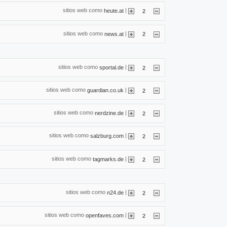
sitios web como
|
heute.at
2
sitios web como
|
news.at
2
sitios web como
|
sportal.de
2
sitios web como
|
guardian.co.uk
2
sitios web como
|
nerdzine.de
2
sitios web como
|
salzburg.com
2
sitios web como
|
tagmarks.de
2
sitios web como
|
n24.de
2
sitios web como
|
openfaves.com
2