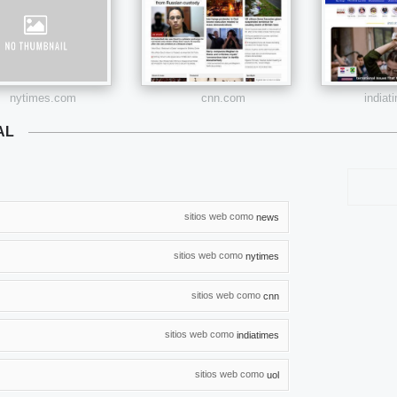
nytimes.com
cnn.com
india
AL
sitios web como
news
sitios web como
nytimes
sitios web como
cnn
sitios web como
indiatimes
sitios web como
uol