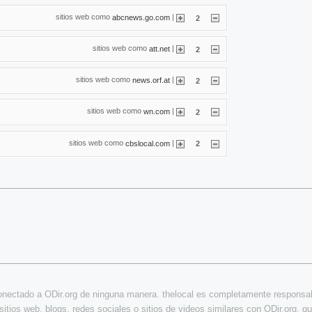
sitios web como
|
abcnews.go.com
2
sitios web como
|
att.net
2
sitios web como
|
news.orf.at
2
sitios web como
|
wn.com
2
sitios web como
|
cbslocal.com
2
conectado a ODir.org de ninguna manera. thelocal es completamente responsabl
sitios web, blogs, redes sociales o sitios de videos similares con ODir.org, qu