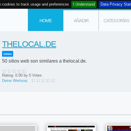
 cookies to track usage and preferences
I Understand
Data Privacy Sta
HOME
AÑADIR
CATEGORÍAS
THELOCAL.DE
news
50 sitios web son similares a thelocal.de.
Rating:
0.00
by
0
Votes
Deine Wertung: