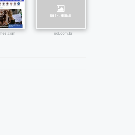
times.com
uol.com.br