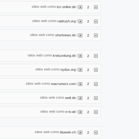
sitios web como
|
lvz-online.de
2
sitios web como
|
raidrush.org
2
sitios web como
|
shortnews.de
2
sitios web como
|
kreiszeitung.de
2
sitios web como
|
nydus.org
2
sitios web como
|
macrumors.com
2
sitios web como
|
welt.de
2
sitios web como
|
n-tv.de
2
sitios web como
|
bluewin.ch
2