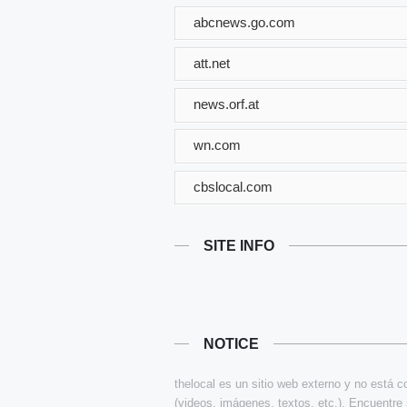
abcnews.go.com
att.net
news.orf.at
wn.com
cbslocal.com
SITE INFO
NOTICE
thelocal es un sitio web externo y no está 
(videos, imágenes, textos, etc.). Encuentre 