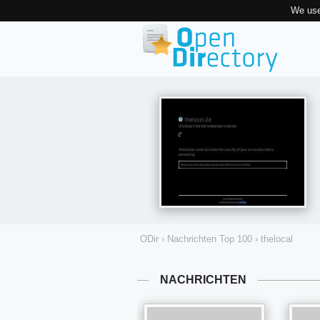
We use
ODir
›
Nachrichten Top 100
›
thelocal
NACHRICHTEN