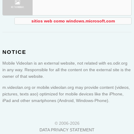
sitios web como windows.microsoft.com
NOTICE
Mobile Videolan is an external website, not related with es.odir.org
in any way. Responsible for all the content on the external site is the
owner of that website.
m.videolan.org or
mobile.videolan.org
may provide content (videos,
pictures, texts aso) optimized for mobile devices like the iPhone,
iPad and other smartphones (Android, Windows-Phone).
© 2006-2026
DATA PRIVACY STATEMENT