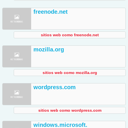
freenode.net
sitios web como freenode.net
mozilla.org
sitios web como mozilla.org
wordpress.com
sitios web como wordpress.com
windows.microsoft.