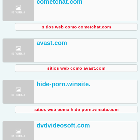
cometchat.com
sitios web como cometchat.com
avast.com
sitios web como avast.com
hide-porn.winsite.
sitios web como hide-porn.winsite.com
dvdvideosoft.com