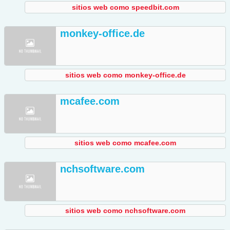
sitios web como speedbit.com
monkey-office.de
sitios web como monkey-office.de
mcafee.com
sitios web como mcafee.com
nchsoftware.com
sitios web como nchsoftware.com