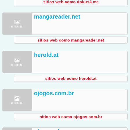
sitios web como dokus4.me
mangareader.net
sitios web como mangareader.net
herold.at
sitios web como herold.at
ojogos.com.br
sitios web como ojogos.com.br