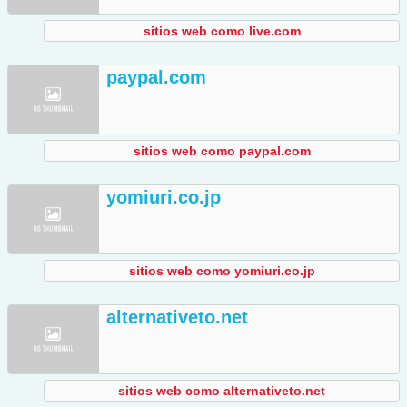
sitios web como live.com
paypal.com
sitios web como paypal.com
yomiuri.co.jp
sitios web como yomiuri.co.jp
alternativeto.net
sitios web como alternativeto.net