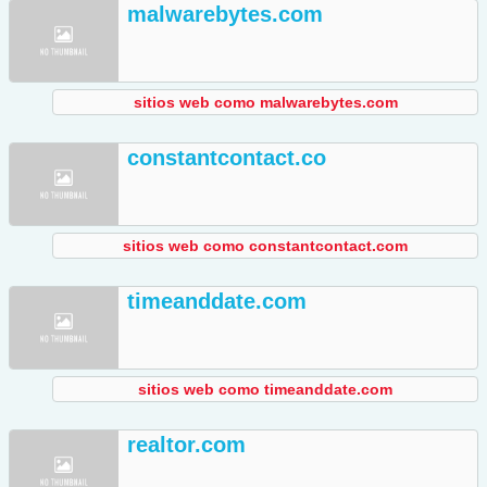
malwarebytes.com
sitios web como malwarebytes.com
constantcontact.co
sitios web como constantcontact.com
timeanddate.com
sitios web como timeanddate.com
realtor.com