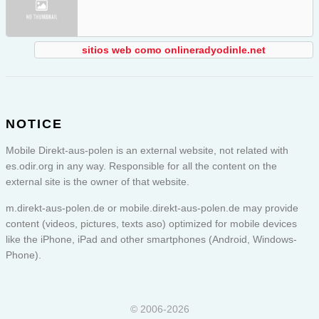
sitios web como onlineradyodinle.net
NOTICE
Mobile Direkt-aus-polen is an external website, not related with
es.odir.org in any way. Responsible for all the content on the
external site is the owner of that website.
m.direkt-aus-polen.de or
mobile.direkt-aus-polen.de
may provide
content (videos, pictures, texts aso) optimized for mobile devices
like the iPhone, iPad and other smartphones (Android, Windows-
Phone).
© 2006-2026