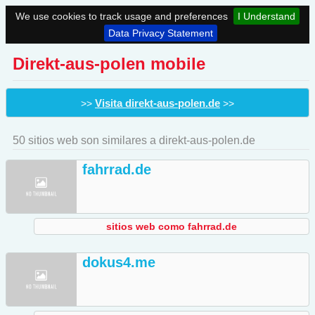
We use cookies to track usage and preferences
I Understand
Data Privacy Statement
Direkt-aus-polen mobile
Visita direkt-aus-polen.de
>>
>>
50 sitios web son similares a direkt-aus-polen.de
fahrrad.de
sitios web como fahrrad.de
dokus4.me