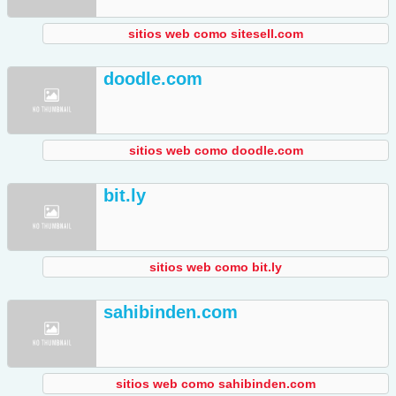
sitios web como sitesell.com
doodle.com
sitios web como doodle.com
bit.ly
sitios web como bit.ly
sahibinden.com
sitios web como sahibinden.com