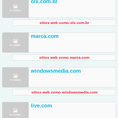
olx.com.br
sitios web como olx.com.br
marca.com
sitios web como marca.com
windowsmedia.com
sitios web como windowsmedia.com
live.com