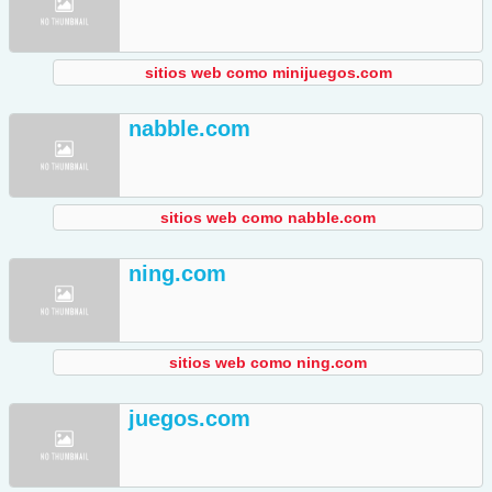
sitios web como minijuegos.com
nabble.com
sitios web como nabble.com
ning.com
sitios web como ning.com
juegos.com