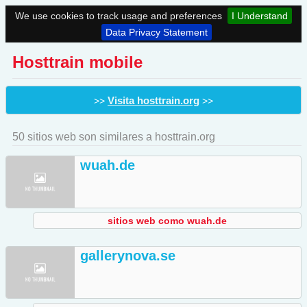
We use cookies to track usage and preferences
I Understand
Data Privacy Statement
Hosttrain mobile
Visita hosttrain.org
>>
>>
50 sitios web son similares a hosttrain.org
wuah.de
sitios web como wuah.de
gallerynova.se