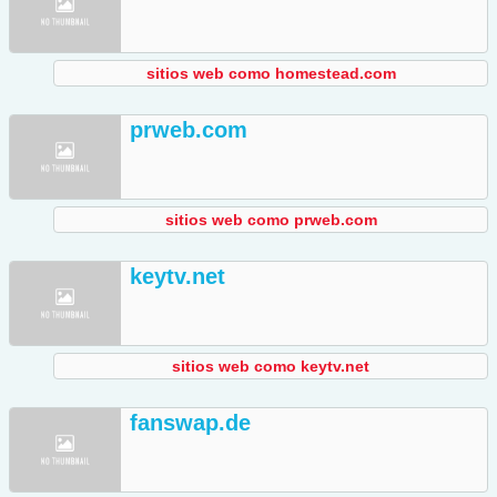
sitios web como homestead.com
prweb.com
sitios web como prweb.com
keytv.net
sitios web como keytv.net
fanswap.de