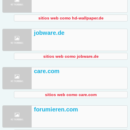
sitios web como hd-wallpaper.de
jobware.de
sitios web como jobware.de
care.com
sitios web como care.com
forumieren.com