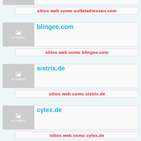
sitios web como outletadressen.com
blingee.com
sitios web como blingee.com
sistrix.de
sitios web como sistrix.de
cylex.de
sitios web como cylex.de