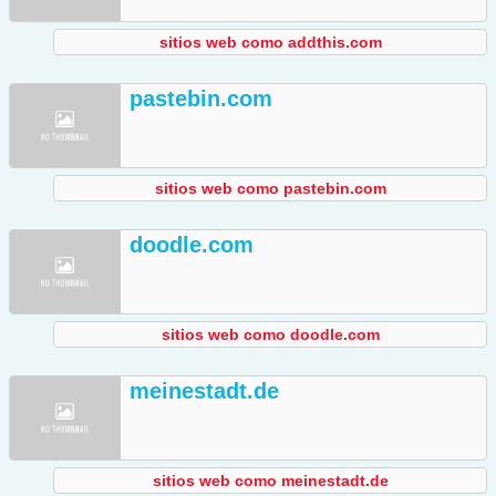
sitios web como addthis.com
pastebin.com
sitios web como pastebin.com
doodle.com
sitios web como doodle.com
meinestadt.de
sitios web como meinestadt.de