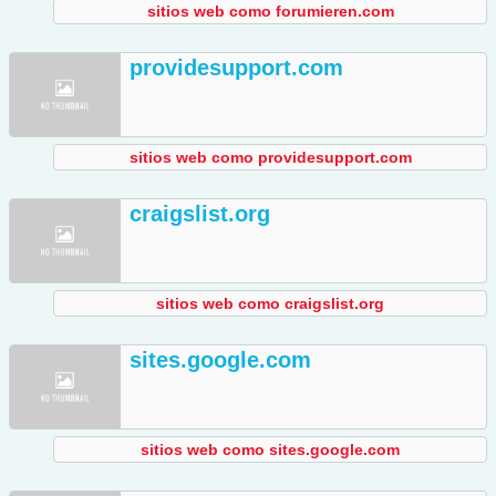
sitios web como forumieren.com
providesupport.com
sitios web como providesupport.com
craigslist.org
sitios web como craigslist.org
sites.google.com
sitios web como sites.google.com