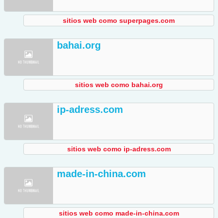
sitios web como superpages.com
bahai.org
sitios web como bahai.org
ip-adress.com
sitios web como ip-adress.com
made-in-china.com
sitios web como made-in-china.com