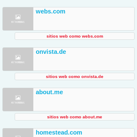
webs.com
sitios web como webs.com
onvista.de
sitios web como onvista.de
about.me
sitios web como about.me
homestead.com