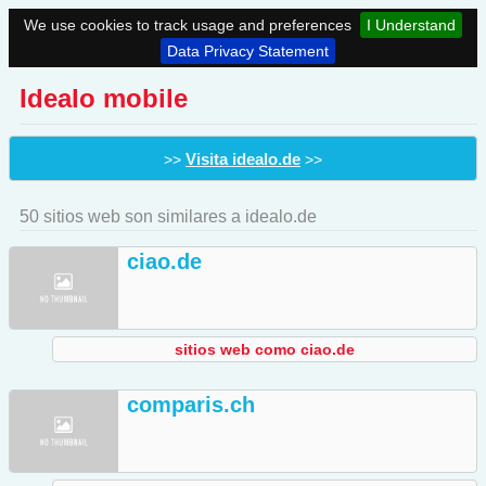
We use cookies to track usage and preferences
I Understand
Data Privacy Statement
Idealo mobile
Visita idealo.de
>>
>>
50 sitios web son similares a idealo.de
ciao.de
sitios web como ciao.de
comparis.ch