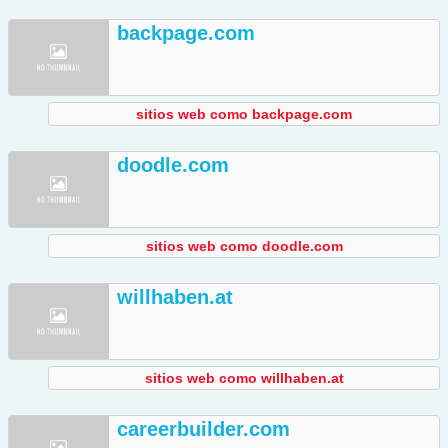
backpage.com
sitios web como backpage.com
doodle.com
sitios web como doodle.com
willhaben.at
sitios web como willhaben.at
careerbuilder.com