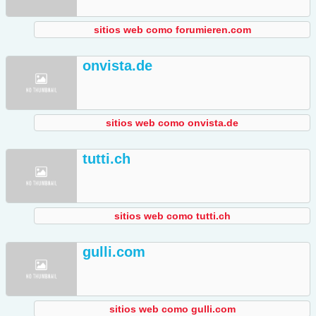
sitios web como forumieren.com
onvista.de
sitios web como onvista.de
tutti.ch
sitios web como tutti.ch
gulli.com
sitios web como gulli.com