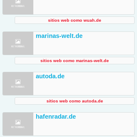
sitios web como wuah.de
marinas-welt.de
sitios web como marinas-welt.de
autoda.de
sitios web como autoda.de
hafenradar.de