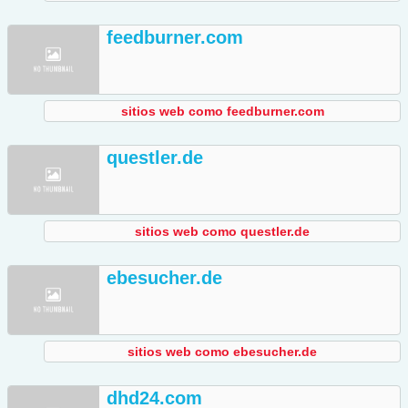
feedburner.com
sitios web como feedburner.com
questler.de
sitios web como questler.de
ebesucher.de
sitios web como ebesucher.de
dhd24.com