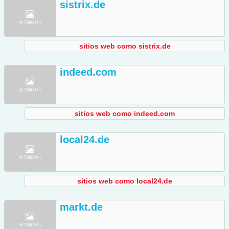
sistrix.de
sitios web como sistrix.de
indeed.com
sitios web como indeed.com
local24.de
sitios web como local24.de
markt.de