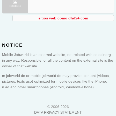
sitios web como dhd24.com
NOTICE
Mobile Jobworld is an external website, not related with es.odir.org
in any way. Responsible for all the content on the external site is the
owner of that website.
m.jobworld.de or
mobile.jobworld.de
may provide content (videos,
pictures, texts aso) optimized for mobile devices like the iPhone,
iPad and other smartphones (Android, Windows-Phone).
© 2006-2026
DATA PRIVACY STATEMENT