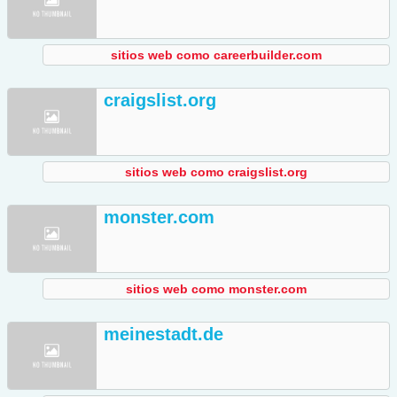
sitios web como careerbuilder.com
craigslist.org
sitios web como craigslist.org
monster.com
sitios web como monster.com
meinestadt.de