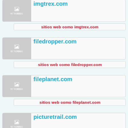
imgtrex.com
sitios web como imgtrex.com
filedropper.com
sitios web como filedropper.com
fileplanet.com
sitios web como fileplanet.com
picturetrail.com