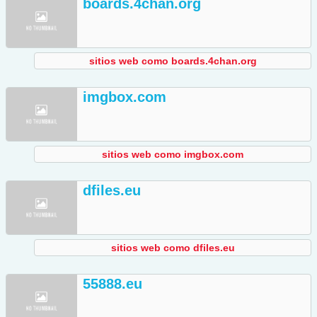
boards.4chan.org
sitios web como boards.4chan.org
imgbox.com
sitios web como imgbox.com
dfiles.eu
sitios web como dfiles.eu
55888.eu