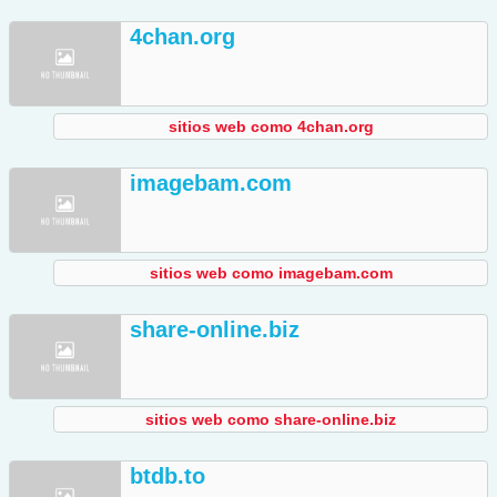
4chan.org
sitios web como 4chan.org
imagebam.com
sitios web como imagebam.com
share-online.biz
sitios web como share-online.biz
btdb.to