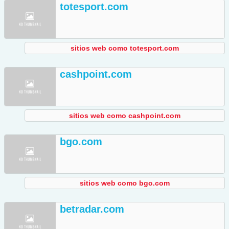
totesport.com
sitios web como totesport.com
cashpoint.com
sitios web como cashpoint.com
bgo.com
sitios web como bgo.com
betradar.com