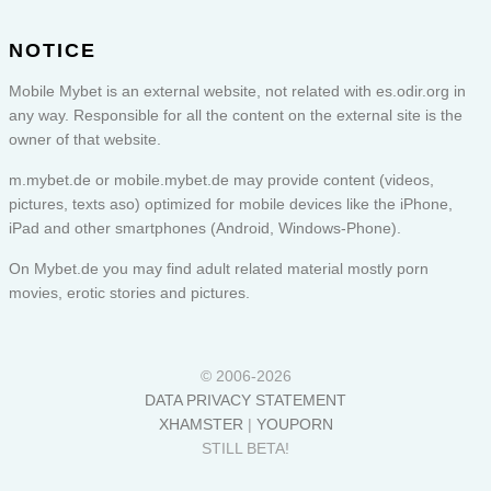
NOTICE
Mobile Mybet is an external website, not related with es.odir.org in
any way. Responsible for all the content on the external site is the
owner of that website.
m.mybet.de or
mobile.mybet.de
may provide content (videos,
pictures, texts aso) optimized for mobile devices like the iPhone,
iPad and other smartphones (Android, Windows-Phone).
On Mybet.de you may find adult related material mostly porn
movies, erotic stories and pictures.
© 2006-2026
DATA PRIVACY STATEMENT
XHAMSTER
|
YOUPORN
STILL BETA!