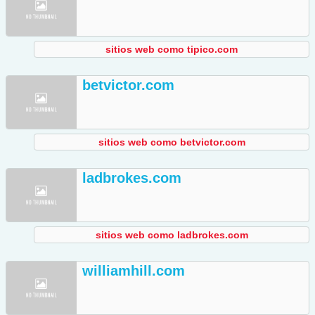
sitios web como tipico.com
betvictor.com
sitios web como betvictor.com
ladbrokes.com
sitios web como ladbrokes.com
williamhill.com