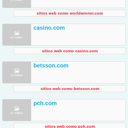
sitios web como worldwinner.com
casino.com
sitios web como casino.com
betsson.com
sitios web como betsson.com
pch.com
sitios web como pch.com