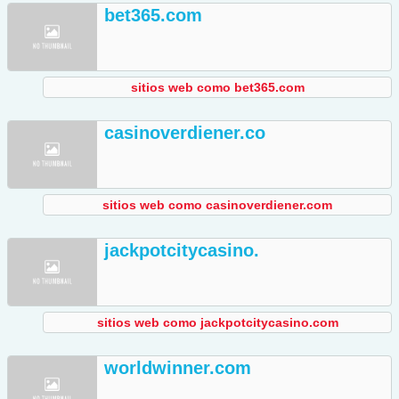
bet365.com
sitios web como bet365.com
casinoverdiener.co
sitios web como casinoverdiener.com
jackpotcitycasino.
sitios web como jackpotcitycasino.com
worldwinner.com