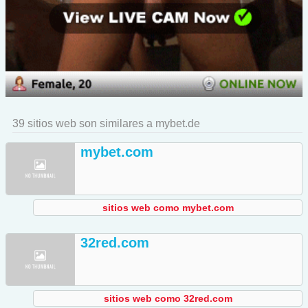
39 sitios web son similares a mybet.de
mybet.com
sitios web como mybet.com
32red.com
sitios web como 32red.com