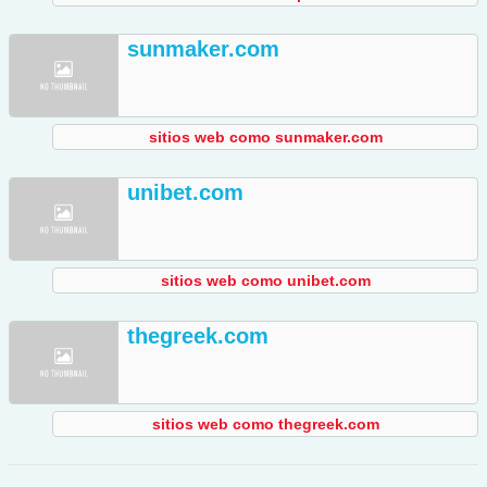
sunmaker.com
sitios web como sunmaker.com
unibet.com
sitios web como unibet.com
thegreek.com
sitios web como thegreek.com