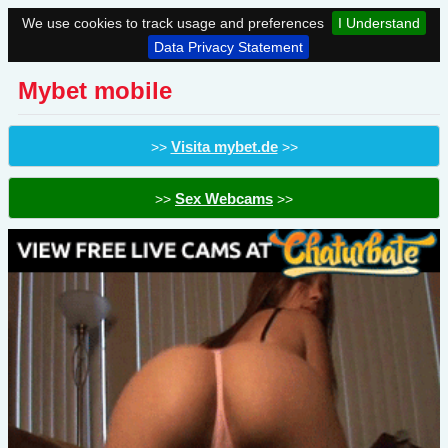
We use cookies to track usage and preferences
I Understand
Data Privacy Statement
Mybet mobile
Visita mybet.de
>>
>>
Sex Webcams
>>
>>