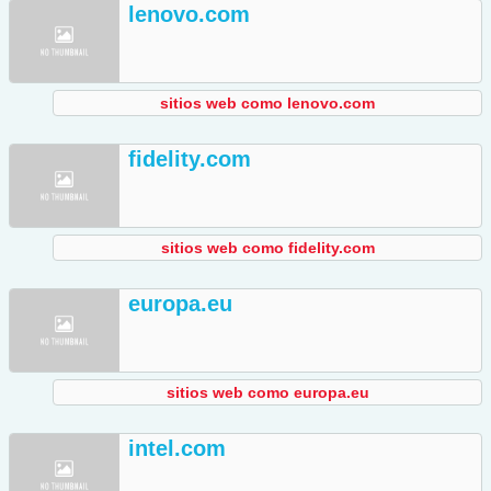
lenovo.com
sitios web como lenovo.com
fidelity.com
sitios web como fidelity.com
europa.eu
sitios web como europa.eu
intel.com