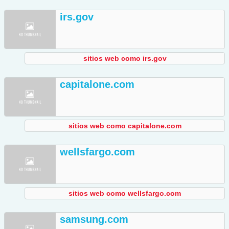
irs.gov
sitios web como irs.gov
capitalone.com
sitios web como capitalone.com
wellsfargo.com
sitios web como wellsfargo.com
samsung.com