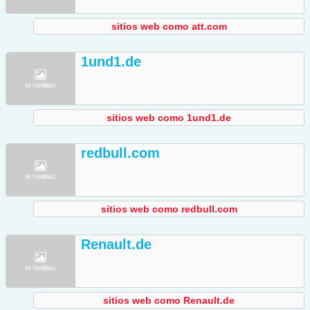
sitios web como att.com
1und1.de
sitios web como 1und1.de
redbull.com
sitios web como redbull.com
Renault.de
sitios web como Renault.de