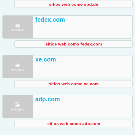
sitios web como spd.de
fedex.com
sitios web como fedex.com
xe.com
sitios web como xe.com
adp.com
sitios web como adp.com