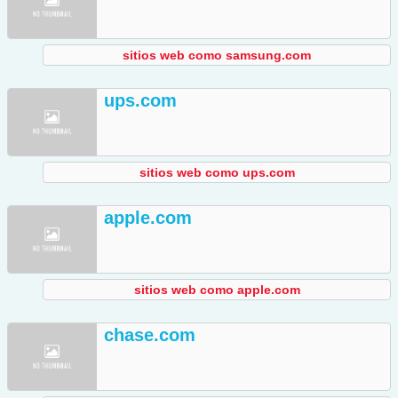
sitios web como samsung.com
ups.com
sitios web como ups.com
apple.com
sitios web como apple.com
chase.com