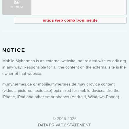
sitios web como t-online.de
NOTICE
Mobile Myhermes is an external website, not related with es.odir.org
in any way. Responsible for all the content on the external site is the
owner of that website.
m.myhermes.de or
mobile.myhermes.de
may provide content
(videos, pictures, texts aso) optimized for mobile devices like the
iPhone, iPad and other smartphones (Android, Windows-Phone).
© 2006-2026
DATA PRIVACY STATEMENT