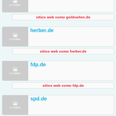
sitios web como goldseiten.de
herber.de
sitios web como herber.de
fdp.de
sitios web como fdp.de
spd.de