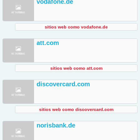
vodafone.de
sitios web como vodafone.de
att.com
sitios web como att.com
discovercard.com
sitios web como discovercard.com
norisbank.de