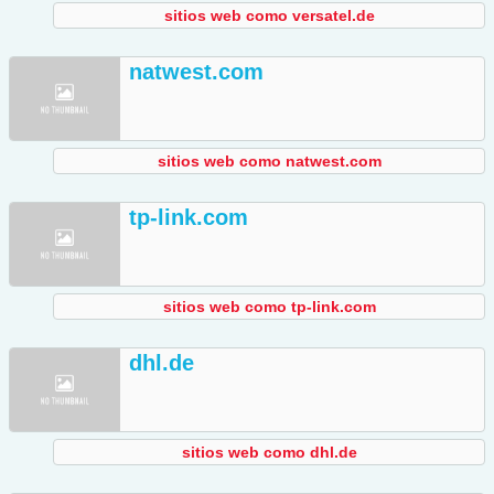
sitios web como versatel.de
natwest.com
sitios web como natwest.com
tp-link.com
sitios web como tp-link.com
dhl.de
sitios web como dhl.de