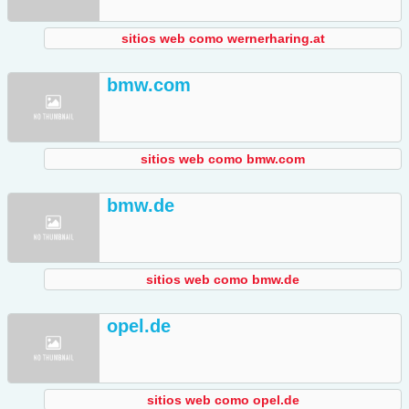
sitios web como wernerharing.at
bmw.com
sitios web como bmw.com
bmw.de
sitios web como bmw.de
opel.de
sitios web como opel.de