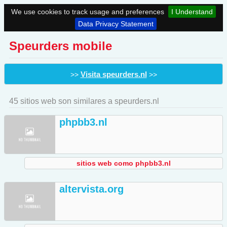
We use cookies to track usage and preferences
I Understand
Data Privacy Statement
Speurders mobile
Visita speurders.nl
>>
>>
45 sitios web son similares a speurders.nl
phpbb3.nl
sitios web como phpbb3.nl
altervista.org