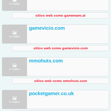
sitios web como gameware.at
gamevicio.com
sitios web como gamevicio.com
mmohuts.com
sitios web como mmohuts.com
pocketgamer.co.uk