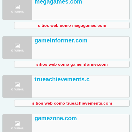
megagames.com
sitios web como megagames.com
gameinformer.com
sitios web como gameinformer.com
trueachievements.c
sitios web como trueachievements.com
gamezone.com