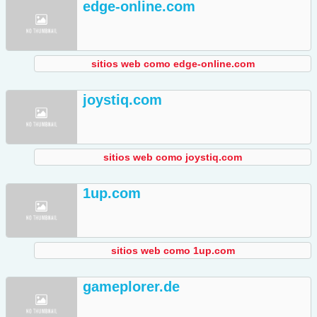
edge-online.com
sitios web como edge-online.com
joystiq.com
sitios web como joystiq.com
1up.com
sitios web como 1up.com
gameplorer.de