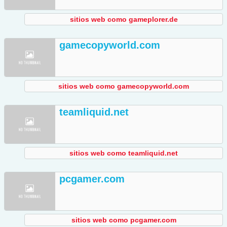
sitios web como gameplorer.de
gamecopyworld.com
sitios web como gamecopyworld.com
teamliquid.net
sitios web como teamliquid.net
pcgamer.com
sitios web como pcgamer.com