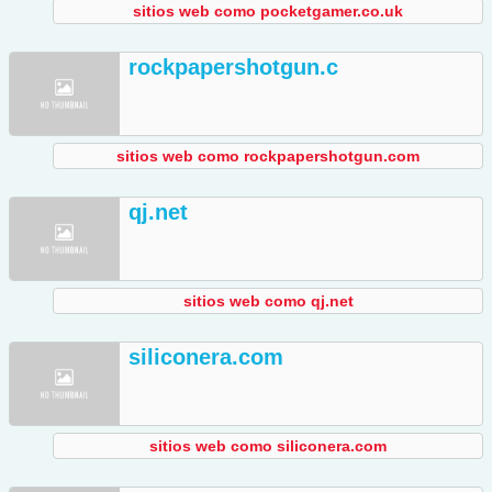
sitios web como pocketgamer.co.uk
rockpapershotgun.c
sitios web como rockpapershotgun.com
qj.net
sitios web como qj.net
siliconera.com
sitios web como siliconera.com