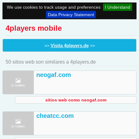
We use cookies to track usage and preferences
I Understand
Data Privacy Statement
4players mobile
Visita 4players.de
>>
>>
50 sitios web son similares a 4players.de
neogaf.com
sitios web como neogaf.com
cheatcc.com