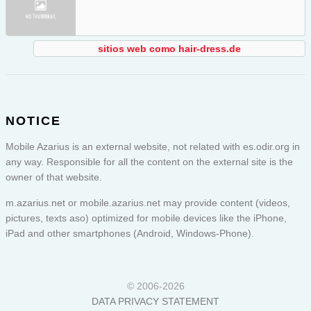
sitios web como hair-dress.de
NOTICE
Mobile Azarius is an external website, not related with es.odir.org in
any way. Responsible for all the content on the external site is the
owner of that website.
m.azarius.net or
mobile.azarius.net
may provide content (videos,
pictures, texts aso) optimized for mobile devices like the iPhone,
iPad and other smartphones (Android, Windows-Phone).
© 2006-2026
DATA PRIVACY STATEMENT