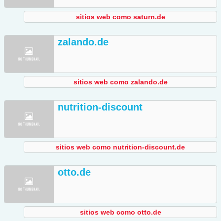
sitios web como saturn.de
zalando.de
sitios web como zalando.de
nutrition-discount
sitios web como nutrition-discount.de
otto.de
sitios web como otto.de