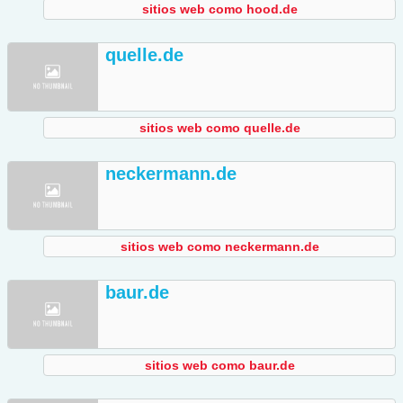
sitios web como hood.de
quelle.de
sitios web como quelle.de
neckermann.de
sitios web como neckermann.de
baur.de
sitios web como baur.de