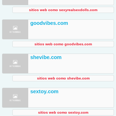
sitios web como sexyrealsexdolls.com
goodvibes.com
sitios web como goodvibes.com
shevibe.com
sitios web como shevibe.com
sextoy.com
sitios web como sextoy.com