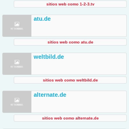
sitios web como 1-2-3.tv
atu.de
sitios web como atu.de
weltbild.de
sitios web como weltbild.de
alternate.de
sitios web como alternate.de