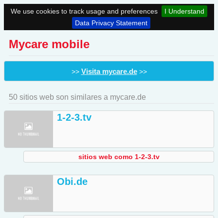
We use cookies to track usage and preferences
I Understand
Data Privacy Statement
Mycare mobile
Visita mycare.de
>>
>>
50 sitios web son similares a mycare.de
1-2-3.tv
sitios web como 1-2-3.tv
Obi.de