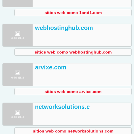
sitios web como 1and1.com
webhostinghub.com
sitios web como webhostinghub.com
arvixe.com
sitios web como arvixe.com
networksolutions.c
sitios web como networksolutions.com