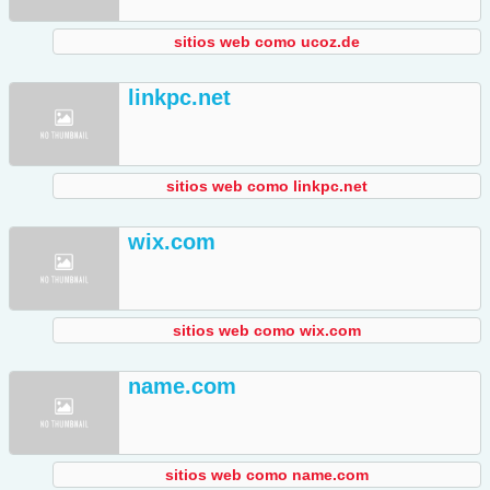
sitios web como ucoz.de
linkpc.net
sitios web como linkpc.net
wix.com
sitios web como wix.com
name.com
sitios web como name.com