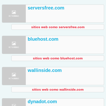
serversfree.com
sitios web como serversfree.com
bluehost.com
sitios web como bluehost.com
wallinside.com
sitios web como wallinside.com
dynadot.com