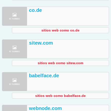
co.de
sitios web como co.de
sitew.com
sitios web como sitew.com
babelface.de
sitios web como babelface.de
webnode.com