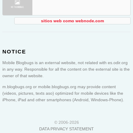
sitios web como webnode.com
NOTICE
Mobile Blogbugs is an external website, not related with es.odir.org
in any way. Responsible for all the content on the external site is the
owner of that website.
m.blogbugs.org or
mobile.blogbugs.org
may provide content
(videos, pictures, texts aso) optimized for mobile devices like the
iPhone, iPad and other smartphones (Android, Windows-Phone).
© 2006-2026
DATA PRIVACY STATEMENT