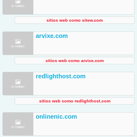
sitios web como sitew.com
arvixe.com
sitios web como arvixe.com
redlighthost.com
sitios web como redlighthost.com
onlinenic.com