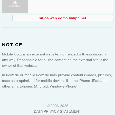
sitios web como linkpc.net
NOTICE
Mobile Ucoz is an external website, not related with es.odir.org in
any way. Responsible for all the content on the external site is the
owner of that website.
m.ucoz.de or
mobile.ucoz.de
may provide content (videos, pictures,
texts aso) optimized for mobile devices like the iPhone, iPad and
other smartphones (Android, Windows-Phone).
© 2006-2026
DATA PRIVACY STATEMENT