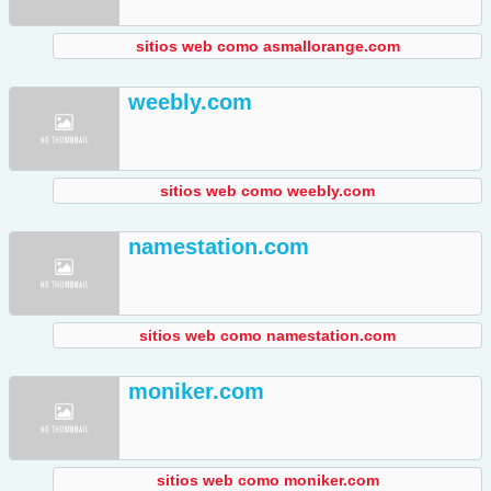
sitios web como asmallorange.com
weebly.com
sitios web como weebly.com
namestation.com
sitios web como namestation.com
moniker.com
sitios web como moniker.com