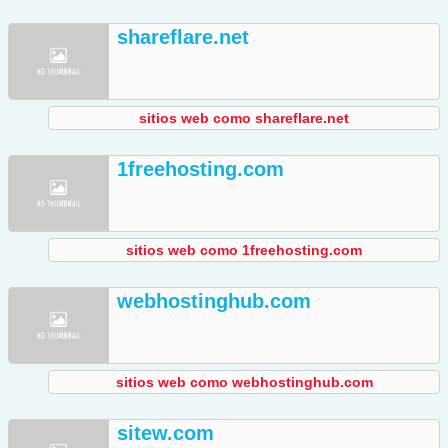
shareflare.net
sitios web como shareflare.net
1freehosting.com
sitios web como 1freehosting.com
webhostinghub.com
sitios web como webhostinghub.com
sitew.com