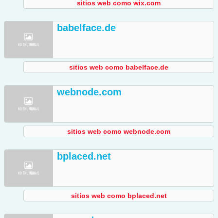
sitios web como wix.com
babelface.de
sitios web como babelface.de
webnode.com
sitios web como webnode.com
bplaced.net
sitios web como bplaced.net