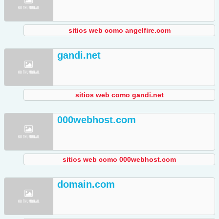
sitios web como angelfire.com
gandi.net
sitios web como gandi.net
000webhost.com
sitios web como 000webhost.com
domain.com