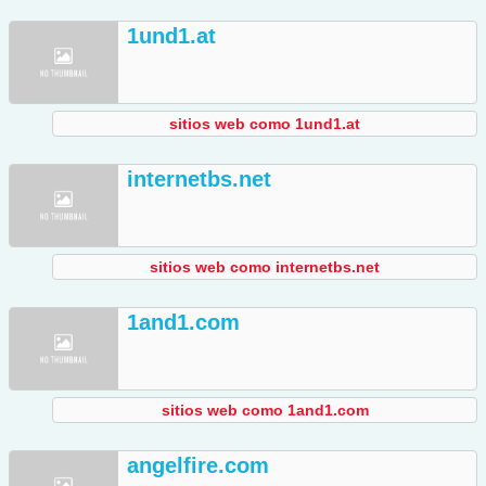
1und1.at
sitios web como 1und1.at
internetbs.net
sitios web como internetbs.net
1and1.com
sitios web como 1and1.com
angelfire.com