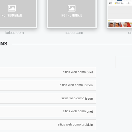
forbes.com
issuu.com
on
INS
sitios web como
cnet
sitios web como
forbes
sitios web como
issuu
sitios web como
onet
sitios web como
brobible