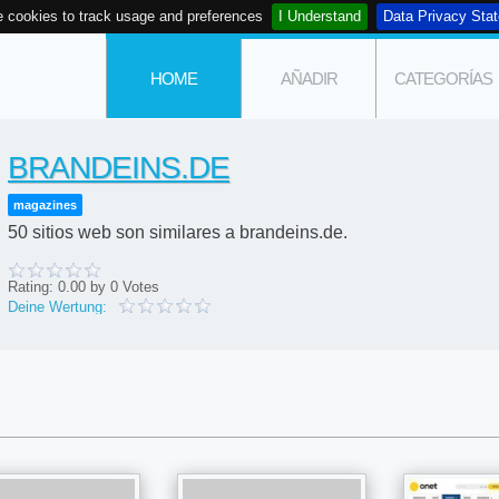
 cookies to track usage and preferences
I Understand
Data Privacy Sta
HOME
AÑADIR
CATEGORÍAS
BRANDEINS.DE
magazines
50 sitios web son similares a brandeins.de.
Rating:
0.00
by
0
Votes
Deine Wertung: