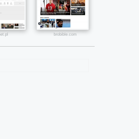
et.pl
brobible.com