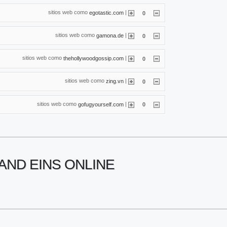
sitios web como
|
egotastic.com
0
sitios web como
|
gamona.de
0
sitios web como
|
thehollywoodgossip.com
0
sitios web como
|
zing.vn
0
sitios web como
|
gofugyourself.com
0
AND EINS ONLINE