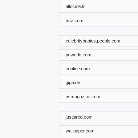
allocine.fr
tmz.com
celebritybabies.people.com
pcworld.com
eonline.com
giga.de
usmagazine.com
justjared.com
wallpaper.com