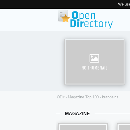
We use
ODir
›
Magazine Top 100
›
brandeins
MAGAZINE