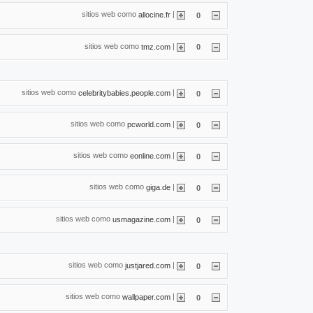
sitios web como
|
allocine.fr
0
sitios web como
|
tmz.com
0
sitios web como
|
celebritybabies.people.com
0
sitios web como
|
pcworld.com
0
sitios web como
|
eonline.com
0
sitios web como
|
giga.de
0
sitios web como
|
usmagazine.com
0
sitios web como
|
justjared.com
0
sitios web como
|
wallpaper.com
0