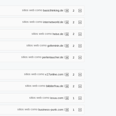
sitios web como
|
basicthinking.de
2
sitios web como
|
internetworld.de
2
sitios web como
|
heise.de
2
sitios web como
|
gofeminin.de
2
sitios web como
|
perlentaucher.de
2
sitios web como
|
x17online.com
2
sitios web como
|
bildderfrau.de
2
sitios web como
|
issuu.com
1
sitios web como
|
business-punk.com
1