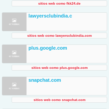
sitios web como fkk24.de
lawyersclubindia.c
sitios web como lawyersclubindia.com
plus.google.com
sitios web como plus.google.com
snapchat.com
sitios web como snapchat.com