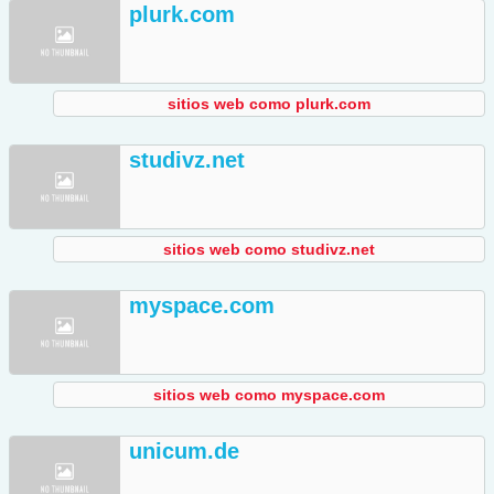
plurk.com
sitios web como plurk.com
studivz.net
sitios web como studivz.net
myspace.com
sitios web como myspace.com
unicum.de