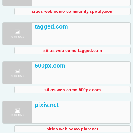
sitios web como community.spotify.com
tagged.com
sitios web como tagged.com
500px.com
sitios web como 500px.com
pixiv.net
sitios web como pixiv.net