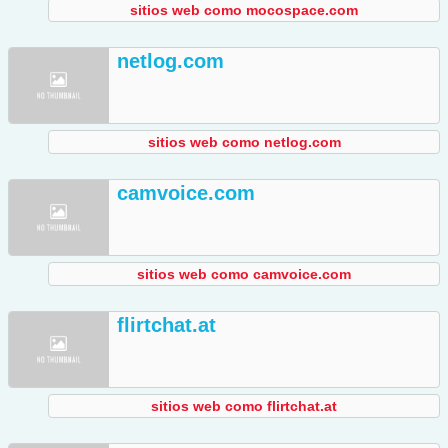
sitios web como mocospace.com
netlog.com
sitios web como netlog.com
camvoice.com
sitios web como camvoice.com
flirtchat.at
sitios web como flirtchat.at