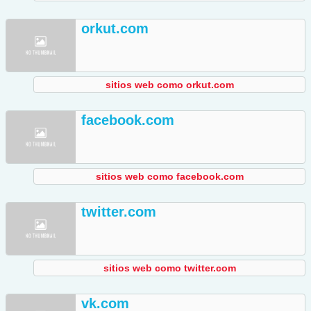
orkut.com
sitios web como orkut.com
facebook.com
sitios web como facebook.com
twitter.com
sitios web como twitter.com
vk.com