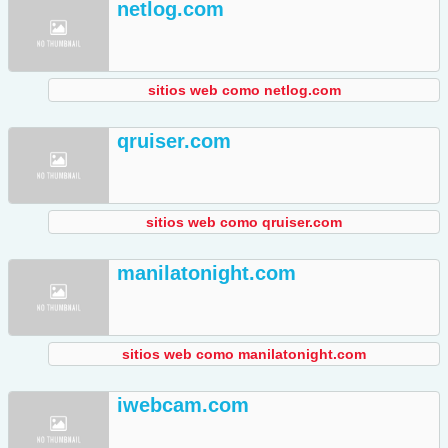
netlog.com
sitios web como netlog.com
qruiser.com
sitios web como qruiser.com
manilatonight.com
sitios web como manilatonight.com
iwebcam.com