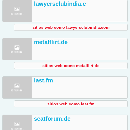
lawyersclubindia.c
sitios web como lawyersclubindia.com
metalflirt.de
sitios web como metalflirt.de
last.fm
sitios web como last.fm
seatforum.de