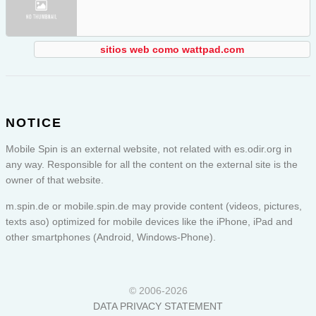
sitios web como wattpad.com
NOTICE
Mobile Spin is an external website, not related with es.odir.org in
any way. Responsible for all the content on the external site is the
owner of that website.
m.spin.de or
mobile.spin.de
may provide content (videos, pictures,
texts aso) optimized for mobile devices like the iPhone, iPad and
other smartphones (Android, Windows-Phone).
© 2006-2026
DATA PRIVACY STATEMENT