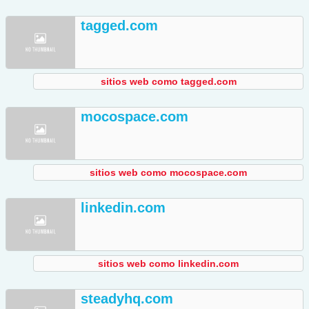
tagged.com
sitios web como tagged.com
mocospace.com
sitios web como mocospace.com
linkedin.com
sitios web como linkedin.com
steadyhq.com