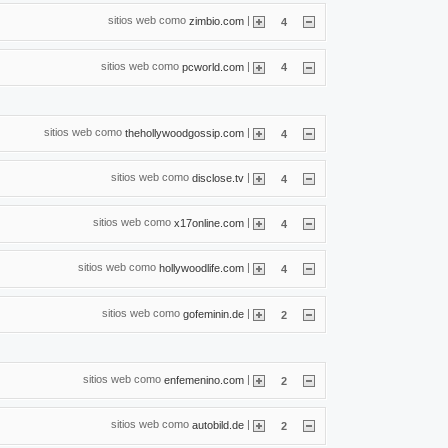
sitios web como
|
zimbio.com
4
sitios web como
|
pcworld.com
4
sitios web como
|
thehollywoodgossip.com
4
sitios web como
|
disclose.tv
4
sitios web como
|
x17online.com
4
sitios web como
|
hollywoodlife.com
4
sitios web como
|
gofeminin.de
2
sitios web como
|
enfemenino.com
2
sitios web como
|
autobild.de
2