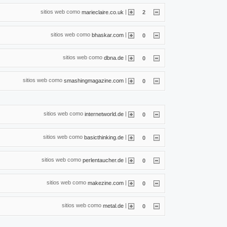
sitios web como
|
marieclaire.co.uk
2
sitios web como
|
bhaskar.com
0
sitios web como
|
dbna.de
0
sitios web como
|
smashingmagazine.com
0
sitios web como
|
internetworld.de
0
sitios web como
|
basicthinking.de
0
sitios web como
|
perlentaucher.de
0
sitios web como
|
makezine.com
0
sitios web como
|
metal.de
0