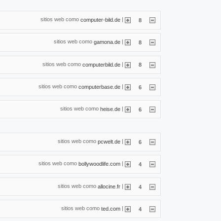
sitios web como
|
computer-bild.de
8
sitios web como
|
gamona.de
8
sitios web como
|
computerbild.de
8
sitios web como
|
computerbase.de
6
sitios web como
|
heise.de
6
sitios web como
|
pcwelt.de
6
sitios web como
|
bollywoodlife.com
4
sitios web como
|
allocine.fr
4
sitios web como
|
ted.com
4