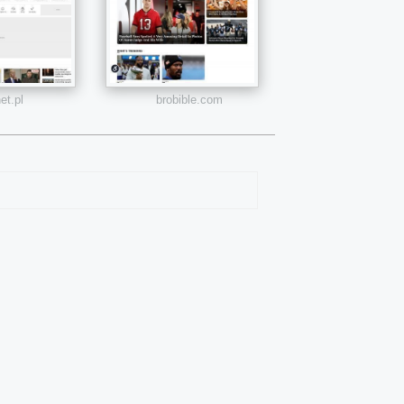
et.pl
brobible.com