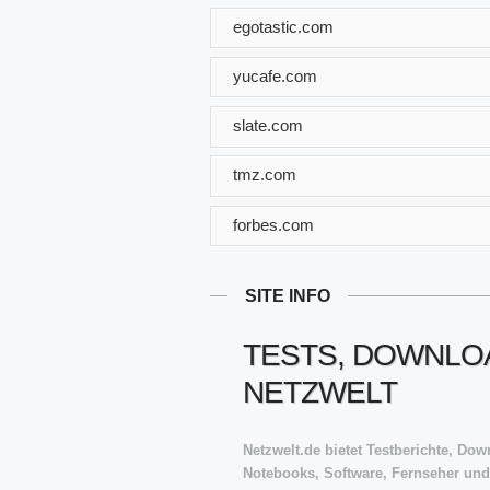
egotastic.com
yucafe.com
slate.com
tmz.com
forbes.com
SITE INFO
TESTS, DOWNLOA
NETZWELT
Netzwelt.de bietet Testberichte, D
Notebooks, Software, Fernseher un