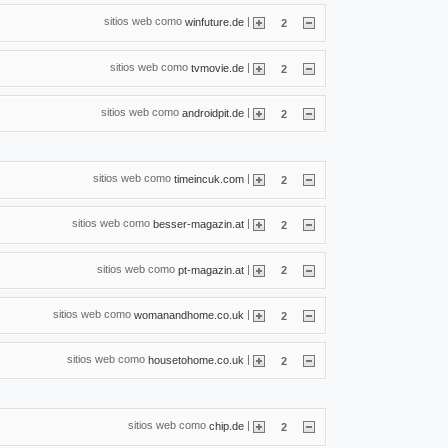
sitios web como
|
winfuture.de
2
sitios web como
|
tvmovie.de
2
sitios web como
|
androidpit.de
2
sitios web como
|
timeincuk.com
2
sitios web como
|
besser-magazin.at
2
sitios web como
|
pt-magazin.at
2
sitios web como
|
womanandhome.co.uk
2
sitios web como
|
housetohome.co.uk
2
sitios web como
|
chip.de
2