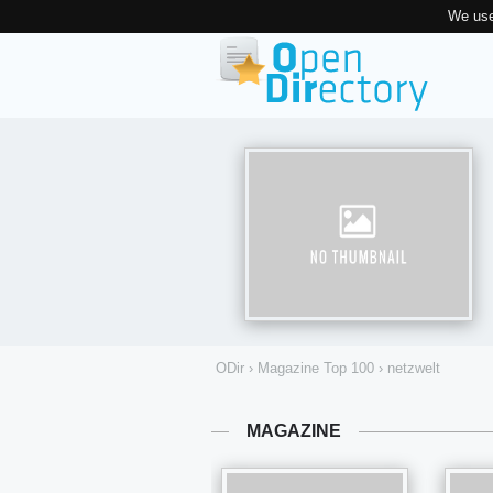
We use
ODir
›
Magazine Top 100
›
netzwelt
MAGAZINE