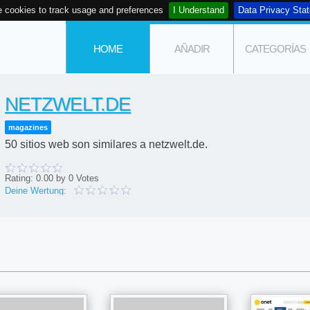
 cookies to track usage and preferences
I Understand
Data Privacy Sta
HOME
AÑADIR
CATEGORÍAS
NETZWELT.DE
magazines
50 sitios web son similares a netzwelt.de.
Rating:
0.00
by
0
Votes
Deine Wertung: