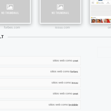
forbes.com
issuu.com
on
LT
sitios web como
cnet
sitios web como
forbes
sitios web como
issuu
sitios web como
onet
sitios web como
brobible