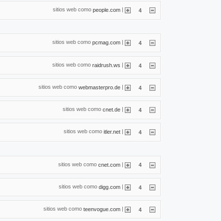
sitios web como
|
people.com
4
sitios web como
|
pcmag.com
4
sitios web como
|
raidrush.ws
4
sitios web como
|
webmasterpro.de
4
sitios web como
|
cnet.de
4
sitios web como
|
itler.net
4
sitios web como
|
cnet.com
4
sitios web como
|
digg.com
4
sitios web como
|
teenvogue.com
4