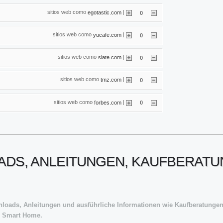
sitios web como
|
egotastic.com
0
sitios web como
|
yucafe.com
0
sitios web como
|
slate.com
0
sitios web como
|
tmz.com
0
sitios web como
|
forbes.com
0
DS, ANLEITUNGEN, KAUFBERATUN
ownloads, Anleitungen und ausführliche Informationen wie Kaufberatunge
d Smart Home.