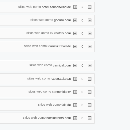
sitios web como
|
hotel-sonnenwind.de
2
sitios web como
|
goeuro.com
0
sitios web como
|
murhotels.com
0
sitios web como
|
touristiktravel.de
0
sitios web como
|
carnival.com
0
sitios web como
|
racocatala.cat
0
sitios web como
|
sonnenklar.tv
0
sitios web como
|
falk.de
0
sitios web como
|
hoteldetektiv.com
0