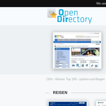
We use
ODir
›
Reisen Top 100
›
parken-und-fliegen
REISEN