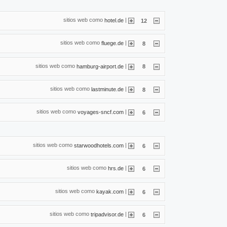
sitios web como
|
hotel.de
12
sitios web como
|
fluege.de
8
sitios web como
|
hamburg-airport.de
8
sitios web como
|
lastminute.de
8
sitios web como
|
voyages-sncf.com
6
sitios web como
|
starwoodhotels.com
6
sitios web como
|
hrs.de
6
sitios web como
|
kayak.com
6
sitios web como
|
tripadvisor.de
6