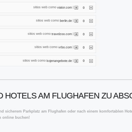
sitios web como
|
viator.com
0
sitios web como
|
berlin.de
0
sitios web como
|
travelzoo.com
0
sitios web como
|
vrbo.com
0
sitios web como
|
kojenangebote.de
0
 HOTELS AM FLUGHAFEN ZU ABS
nd sicherem Parkplatz am Flughafen oder nach einem komfortablen Hote
m online buchen!