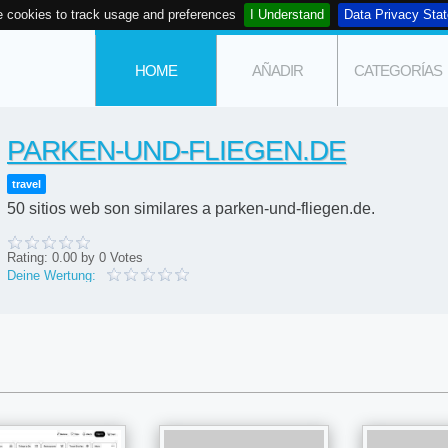
 cookies to track usage and preferences
I Understand
Data Privacy Sta
HOME
AÑADIR
CATEGORÍAS
PARKEN-UND-FLIEGEN.DE
travel
50 sitios web son similares a parken-und-fliegen.de.
Rating:
0.00
by
0
Votes
Deine Wertung: