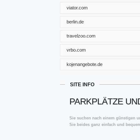
viator.com
berlin.de
travelzoo.com
vrbo.com
kojenangebote.de
SITE INFO
PARKPLÄTZE UND
Sie suchen nach einem günstigen u
Sie beides ganz einfach und beque