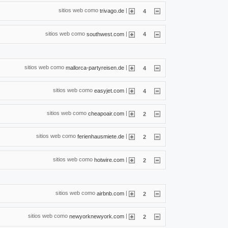
sitios web como
|
trivago.de
4
sitios web como
|
southwest.com
4
sitios web como
|
mallorca-partyreisen.de
4
sitios web como
|
easyjet.com
4
sitios web como
|
cheapoair.com
2
sitios web como
|
ferienhausmiete.de
2
sitios web como
|
hotwire.com
2
sitios web como
|
airbnb.com
2
sitios web como
|
newyorknewyork.com
2