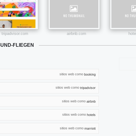
tripadvisor.com
airbnb.com
hot
-UND-FLIEGEN
sitios web como
booking
sitios web como
tripadvisor
sitios web como
airbnb
sitios web como
hotels
sitios web como
marriott