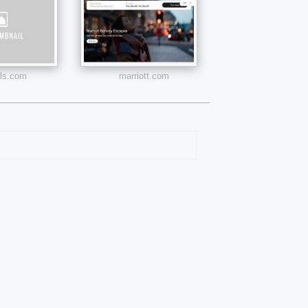
els.com
marriott.com