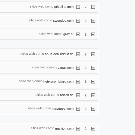
sitios web como
|
priceline.com
2
sitios web como
|
swoodoo.com
2
sitios web como
|
graz.at
2
sitios web como
|
ab-in-den-urlaub.de
2
sitios web como
|
ryanair.com
2
sitios web como
|
hotelscombined.com
2
sitios web como
|
reisen.de
2
sitios web como
|
mapquest.com
2
sitios web como
|
marriott.com
2