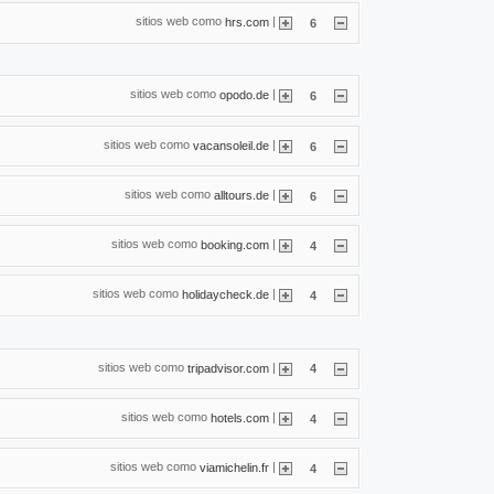
sitios web como
|
hrs.com
6
sitios web como
|
opodo.de
6
sitios web como
|
vacansoleil.de
6
sitios web como
|
alltours.de
6
sitios web como
|
booking.com
4
sitios web como
|
holidaycheck.de
4
sitios web como
|
tripadvisor.com
4
sitios web como
|
hotels.com
4
sitios web como
|
viamichelin.fr
4