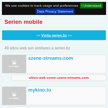
We use cookies to track usage and preferences
I Understand
Data Privacy Statement
Serien mobile
Visita serien.bz
>>
>>
49 sitios web son similares a serien.bz
szene-streams.com
sitios web como szene-streams.com
mykino.to