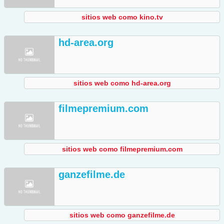
sitios web como kino.tv
hd-area.org
sitios web como hd-area.org
filmepremium.com
sitios web como filmepremium.com
ganzefilme.de
sitios web como ganzefilme.de