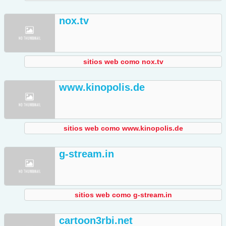
nox.tv
sitios web como nox.tv
www.kinopolis.de
sitios web como www.kinopolis.de
g-stream.in
sitios web como g-stream.in
cartoon3rbi.net