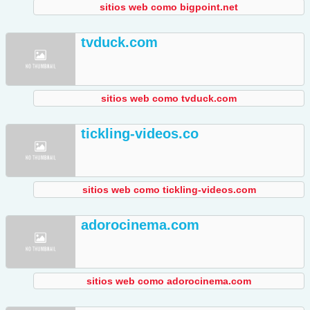
sitios web como bigpoint.net
tvduck.com
sitios web como tvduck.com
tickling-videos.co
sitios web como tickling-videos.com
adorocinema.com
sitios web como adorocinema.com