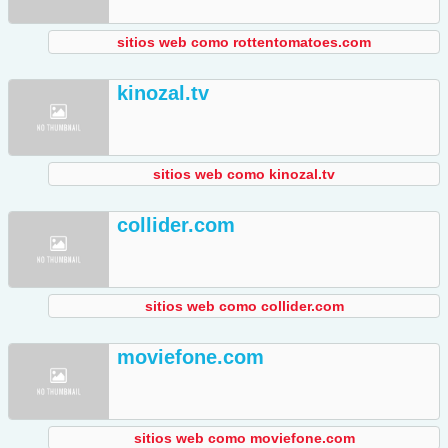
sitios web como rottentomatoes.com
kinozal.tv
sitios web como kinozal.tv
collider.com
sitios web como collider.com
moviefone.com
sitios web como moviefone.com