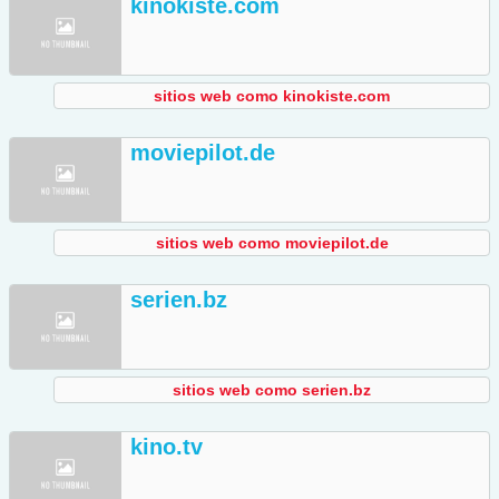
kinokiste.com
sitios web como kinokiste.com
moviepilot.de
sitios web como moviepilot.de
serien.bz
sitios web como serien.bz
kino.tv