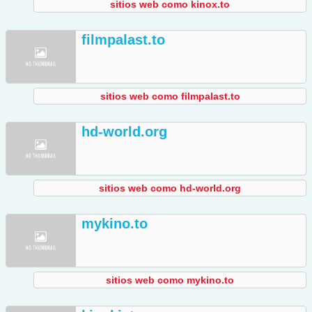
sitios web como kinox.to
filmpalast.to
sitios web como filmpalast.to
hd-world.org
sitios web como hd-world.org
mykino.to
sitios web como mykino.to