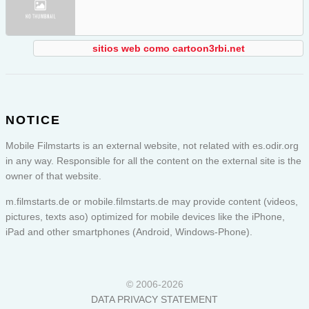
sitios web como cartoon3rbi.net
NOTICE
Mobile Filmstarts is an external website, not related with es.odir.org
in any way. Responsible for all the content on the external site is the
owner of that website.
m.filmstarts.de or
mobile.filmstarts.de
may provide content (videos,
pictures, texts aso) optimized for mobile devices like the iPhone,
iPad and other smartphones (Android, Windows-Phone).
© 2006-2026
DATA PRIVACY STATEMENT