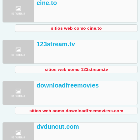
cine.to
sitios web como cine.to
123stream.tv
sitios web como 123stream.tv
downloadfreemovies
sitios web como downloadfreemoviess.com
dvduncut.com