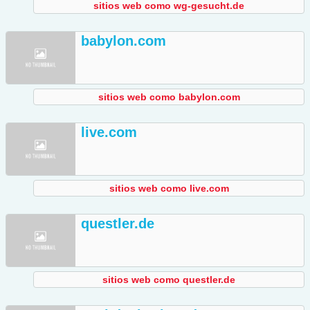
sitios web como wg-gesucht.de
babylon.com
sitios web como babylon.com
live.com
sitios web como live.com
questler.de
sitios web como questler.de