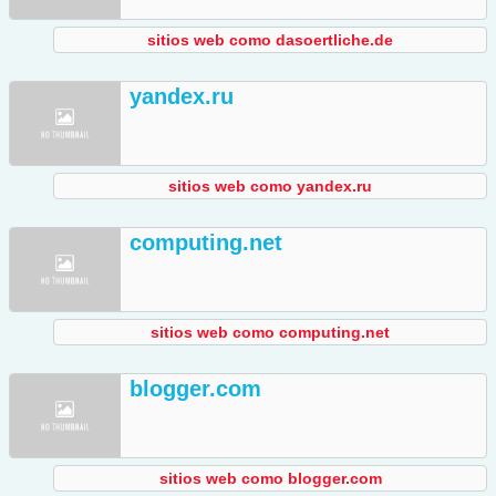
sitios web como dasoertliche.de
yandex.ru
sitios web como yandex.ru
computing.net
sitios web como computing.net
blogger.com
sitios web como blogger.com