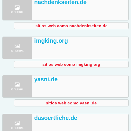
nachdenkseiten.de
sitios web como nachdenkseiten.de
imgking.org
sitios web como imgking.org
yasni.de
sitios web como yasni.de
dasoertliche.de