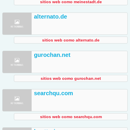
sitios web como meinestadt.de
alternato.de
sitios web como alternato.de
gurochan.net
sitios web como gurochan.net
searchqu.com
sitios web como searchqu.com