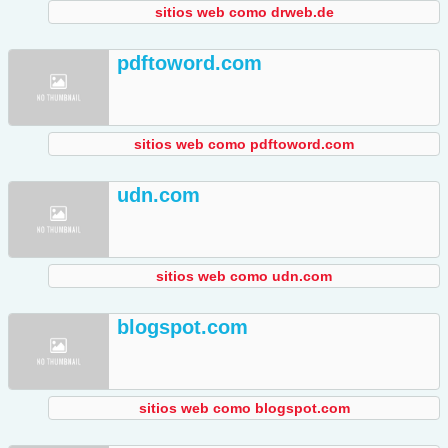
sitios web como drweb.de
pdftoword.com
sitios web como pdftoword.com
udn.com
sitios web como udn.com
blogspot.com
sitios web como blogspot.com