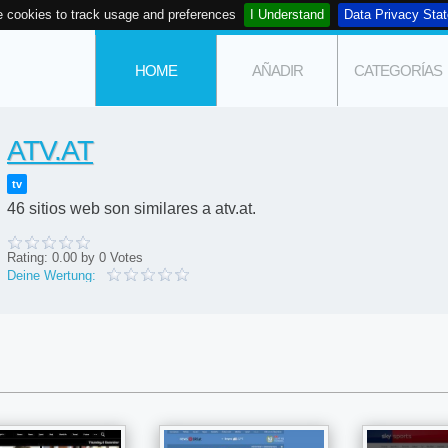
 cookies to track usage and preferences
I Understand
Data Privacy Sta
HOME
AÑADIR
CATEGORÍAS
ATV.AT
tv
46 sitios web son similares a atv.at.
Rating:
0.00
by
0
Votes
Deine Wertung: