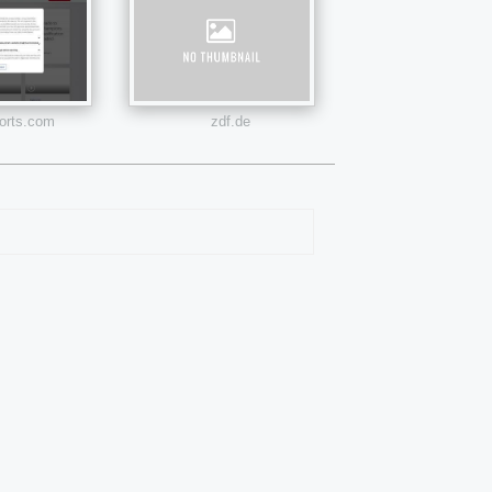
orts.com
zdf.de