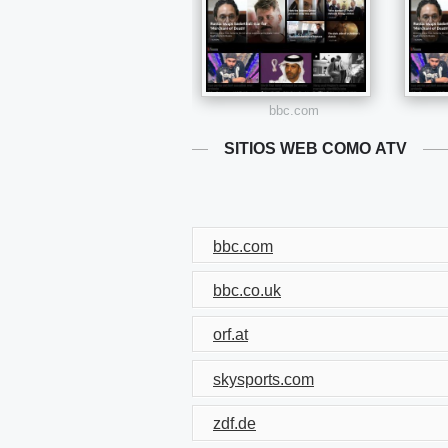
bbc.com
SITIOS WEB COMO ATV
bbc.com
bbc.co.uk
orf.at
skysports.com
zdf.de