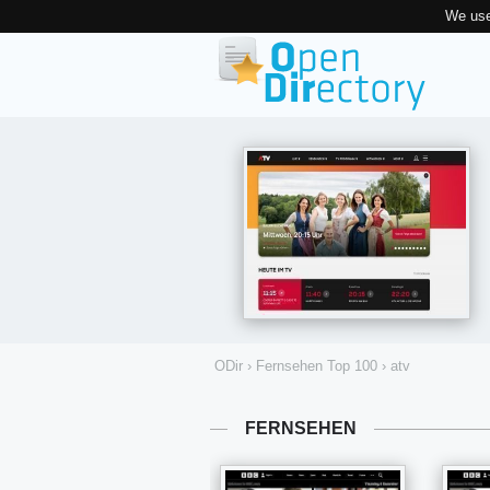
We use
ODir
›
Fernsehen Top 100
›
atv
FERNSEHEN