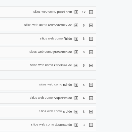
sitios web como
|
puls4.com
12
sitios web como
|
ardmediathek.de
6
sitios web como
|
Rtl.de
6
sitios web como
|
prosieben.de
6
sitios web como
|
kabeleins.de
5
sitios web como
|
ndr.de
4
sitios web como
|
tvspielfilm.de
4
sitios web como
|
ard.de
3
sitios web como
|
daserste.de
3