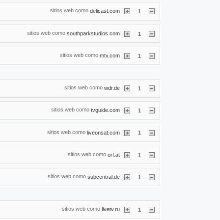
sitios web como
|
delicast.com
1
sitios web como
|
southparkstudios.com
1
sitios web como
|
mtv.com
1
sitios web como
|
wdr.de
1
sitios web como
|
tvguide.com
1
sitios web como
|
liveonsat.com
1
sitios web como
|
orf.at
1
sitios web como
|
subcentral.de
1
sitios web como
|
livetv.ru
1