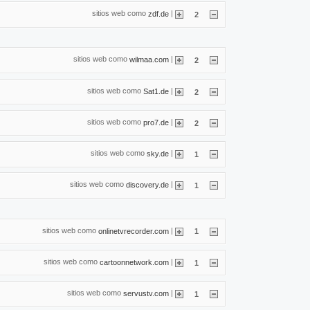
sitios web como
|
zdf.de
2
sitios web como
|
wilmaa.com
2
sitios web como
|
Sat1.de
2
sitios web como
|
pro7.de
2
sitios web como
|
sky.de
1
sitios web como
|
discovery.de
1
sitios web como
|
onlinetvrecorder.com
1
sitios web como
|
cartoonnetwork.com
1
sitios web como
|
servustv.com
1