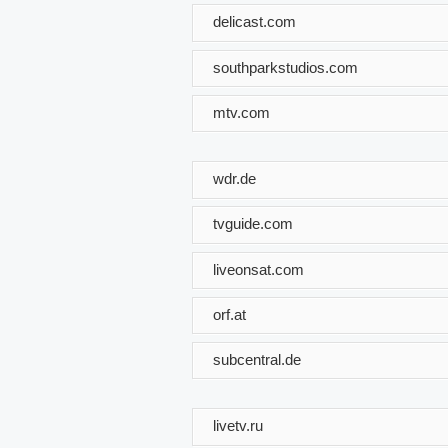
delicast.com
southparkstudios.com
mtv.com
wdr.de
tvguide.com
liveonsat.com
orf.at
subcentral.de
livetv.ru