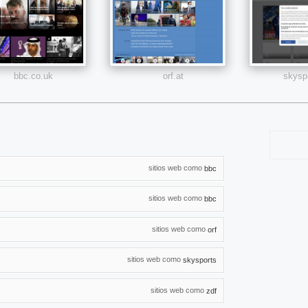
bbc.co.uk
orf.at
skysp
sitios web como
bbc
sitios web como
bbc
sitios web como
orf
sitios web como
skysports
sitios web como
zdf