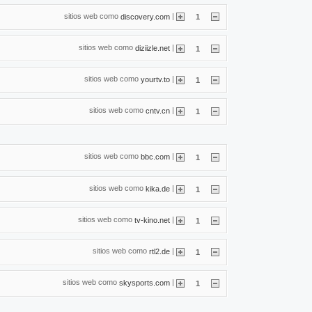
sitios web como
|
discovery.com
1
sitios web como
|
diziizle.net
1
sitios web como
|
yourtv.to
1
sitios web como
|
cntv.cn
1
sitios web como
|
bbc.com
1
sitios web como
|
kika.de
1
sitios web como
|
tv-kino.net
1
sitios web como
|
rtl2.de
1
sitios web como
|
skysports.com
1