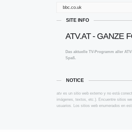
bbc.co.uk
SITE INFO
ATV.AT - GANZE 
Das aktuelle TV-Programm aller ATV
Spaß.
NOTICE
atv es un sitio web externo y no está conec
imágenes, textos, etc.). Encuentre sitios we
usuarios. Los sitios web enumerados en esta