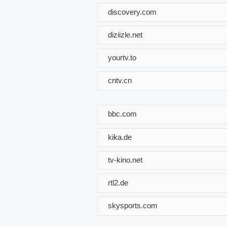
discovery.com
diziizle.net
yourtv.to
cntv.cn
bbc.com
kika.de
tv-kino.net
rtl2.de
skysports.com