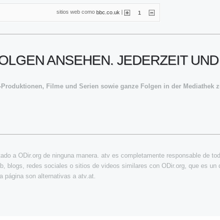
sitios web como
|
bbc.co.uk
1
FOLGEN ANSEHEN. JEDERZEIT UND 
-Produktionen, Filme und Serien sowie ganze Folgen in der Mediathek
tado a ODir.org de ninguna manera. atv es completamente responsable de todo
b, blogs, redes sociales o sitios de videos similares con ODir.org, que es un d
 página son alternativas a atv.at.