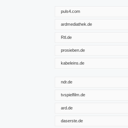
puls4.com
ardmediathek.de
Rtl.de
prosieben.de
kabeleins.de
ndr.de
tvspielfilm.de
ard.de
daserste.de