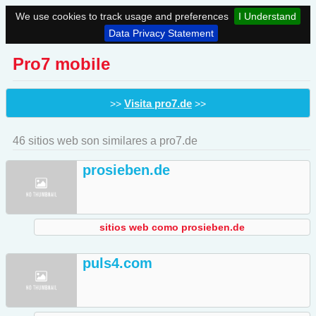
We use cookies to track usage and preferences
I Understand
Data Privacy Statement
Pro7 mobile
Visita pro7.de
>>
>>
46 sitios web son similares a pro7.de
prosieben.de
sitios web como prosieben.de
puls4.com