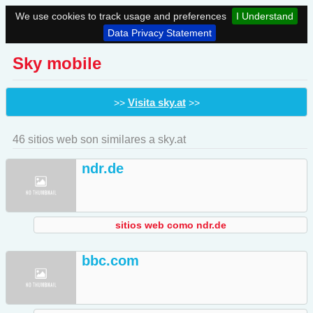
We use cookies to track usage and preferences
I Understand
Data Privacy Statement
Sky mobile
Visita sky.at
>>
>>
46 sitios web son similares a sky.at
ndr.de
sitios web como ndr.de
bbc.com