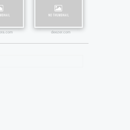
ora.com
deezer.com