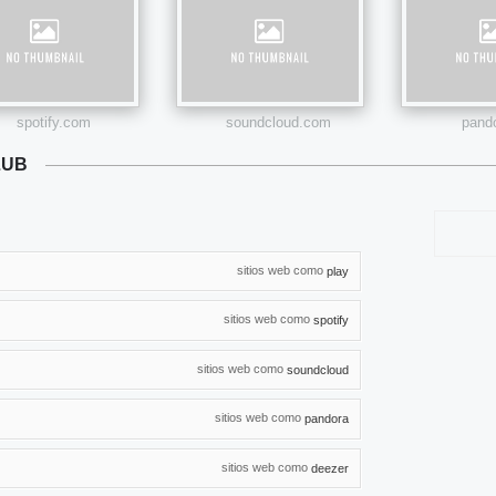
spotify.com
soundcloud.com
pand
LUB
sitios web como
play
sitios web como
spotify
sitios web como
soundcloud
sitios web como
pandora
sitios web como
deezer