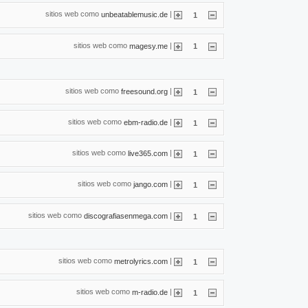
sitios web como
|
unbeatablemusic.de
1
sitios web como
|
magesy.me
1
sitios web como
|
freesound.org
1
sitios web como
|
ebm-radio.de
1
sitios web como
|
live365.com
1
sitios web como
|
jango.com
1
sitios web como
|
discografiasenmega.com
1
sitios web como
|
metrolyrics.com
1
sitios web como
|
m-radio.de
1