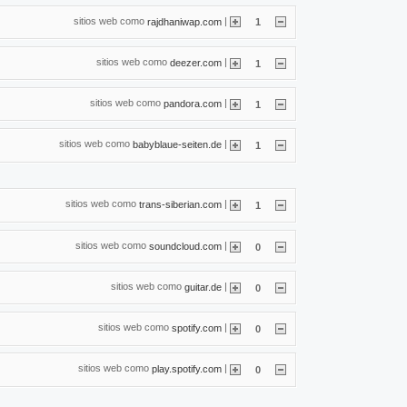
sitios web como
|
rajdhaniwap.com
1
sitios web como
|
deezer.com
1
sitios web como
|
pandora.com
1
sitios web como
|
babyblaue-seiten.de
1
sitios web como
|
trans-siberian.com
1
sitios web como
|
soundcloud.com
0
sitios web como
|
guitar.de
0
sitios web como
|
spotify.com
0
sitios web como
|
play.spotify.com
0