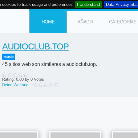
 cookies to track usage and preferences
I Understand
Data Privacy Sta
HOME
AÑADIR
CATEGORÍAS
AUDIOCLUB.TOP
music
45 sitios web son similares a audioclub.top.
Rating:
0.00
by
0
Votes
Deine Wertung: