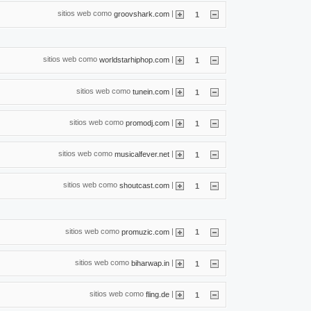
sitios web como
|
groovshark.com
1
sitios web como
|
worldstarhiphop.com
1
sitios web como
|
tunein.com
1
sitios web como
|
promodj.com
1
sitios web como
|
musicalfever.net
1
sitios web como
|
shoutcast.com
1
sitios web como
|
promuzic.com
1
sitios web como
|
biharwap.in
1
sitios web como
|
fling.de
1