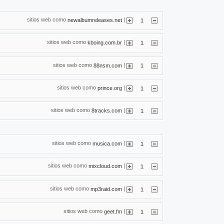
sitios web como
|
newalbumreleases.net
1
sitios web como
|
kboing.com.br
1
sitios web como
|
88nsm.com
1
sitios web como
|
prince.org
1
sitios web como
|
8tracks.com
1
sitios web como
|
musica.com
1
sitios web como
|
mixcloud.com
1
sitios web como
|
mp3raid.com
1
sitios web como
|
geet.fm
1