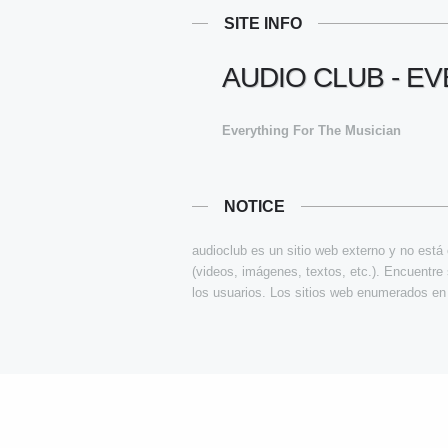
SITE INFO
AUDIO CLUB - E
Everything For The Musician
NOTICE
audioclub es un sitio web externo y no est
(videos, imágenes, textos, etc.). Encuentre 
los usuarios. Los sitios web enumerados en 