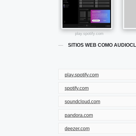
play.spotify.com
SITIOS WEB COMO AUDIOC
play.spotify.com
spotify.com
soundcloud.com
pandora.com
deezer.com