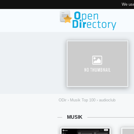
We use
ODir
›
Musik Top 100
›
audioclub
MUSIK