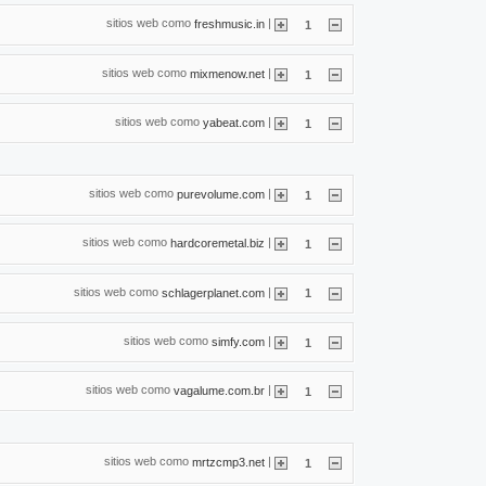
sitios web como
|
freshmusic.in
1
sitios web como
|
mixmenow.net
1
sitios web como
|
yabeat.com
1
sitios web como
|
purevolume.com
1
sitios web como
|
hardcoremetal.biz
1
sitios web como
|
schlagerplanet.com
1
sitios web como
|
simfy.com
1
sitios web como
|
vagalume.com.br
1
sitios web como
|
mrtzcmp3.net
1