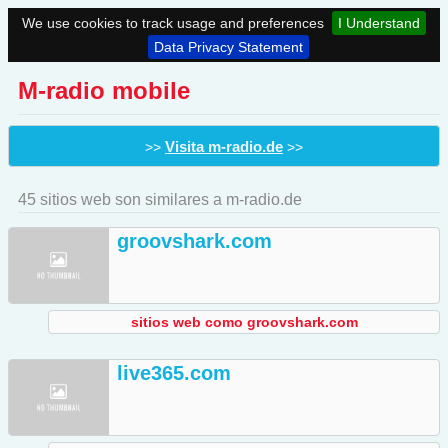
We use cookies to track usage and preferences
I Understand
Data Privacy Statement
M-radio mobile
Visita m-radio.de
>>
>>
45 sitios web son similares a m-radio.de
groovshark.com
sitios web como groovshark.com
live365.com