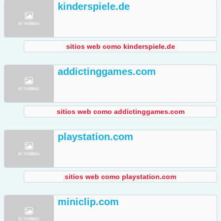
kinderspiele.de
sitios web como kinderspiele.de
addictinggames.com
sitios web como addictinggames.com
playstation.com
sitios web como playstation.com
miniclip.com