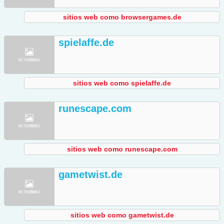
sitios web como browsergames.de
spielaffe.de
sitios web como spielaffe.de
runescape.com
sitios web como runescape.com
gametwist.de
sitios web como gametwist.de