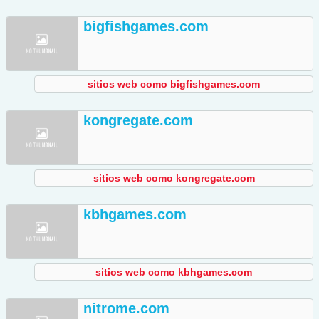
bigfishgames.com
sitios web como bigfishgames.com
kongregate.com
sitios web como kongregate.com
kbhgames.com
sitios web como kbhgames.com
nitrome.com