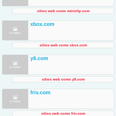
sitios web como miniclip.com
xbox.com
sitios web como xbox.com
y8.com
sitios web como y8.com
friv.com
sitios web como friv.com