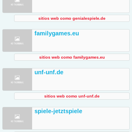
sitios web como genialespiele.de
familygames.eu
sitios web como familygames.eu
unf-unf.de
sitios web como unf-unf.de
spiele-jetztspiele