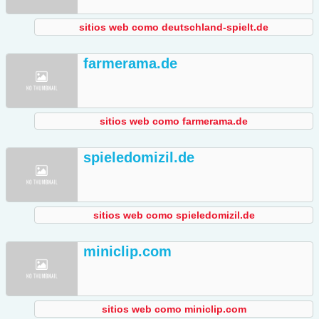
sitios web como deutschland-spielt.de
farmerama.de
sitios web como farmerama.de
spieledomizil.de
sitios web como spieledomizil.de
miniclip.com
sitios web como miniclip.com