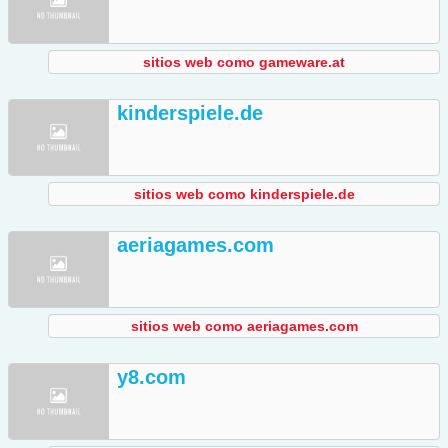
sitios web como gameware.at
kinderspiele.de
sitios web como kinderspiele.de
aeriagames.com
sitios web como aeriagames.com
y8.com