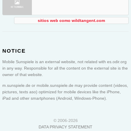
sitios web como wildtangent.com
NOTICE
Mobile Sunspiele is an external website, not related with es.odir.org
in any way. Responsible for all the content on the external site is the
owner of that website.
m.sunspiele.de or
mobile.sunspiele.de
may provide content (videos,
pictures, texts aso) optimized for mobile devices like the iPhone,
iPad and other smartphones (Android, Windows-Phone).
© 2006-2026
DATA PRIVACY STATEMENT