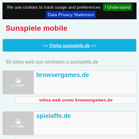
We use cookies to track usage and preferences
I Understand
Data Privacy Statement
Sunspiele mobile
Visita sunspiele.de
>>
>>
50 sitios web son similares a sunspiele.de
browsergames.de
sitios web como browsergames.de
spielaffe.de