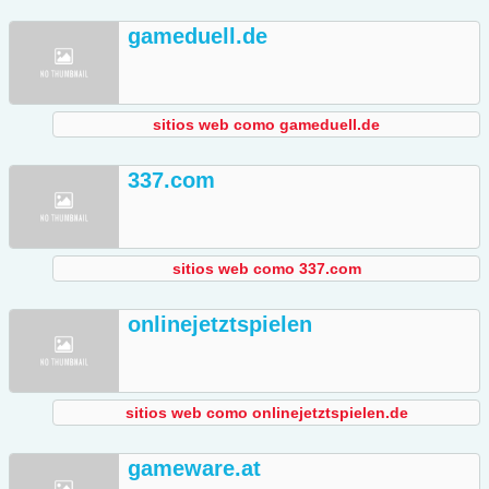
gameduell.de
sitios web como gameduell.de
337.com
sitios web como 337.com
onlinejetztspielen
sitios web como onlinejetztspielen.de
gameware.at