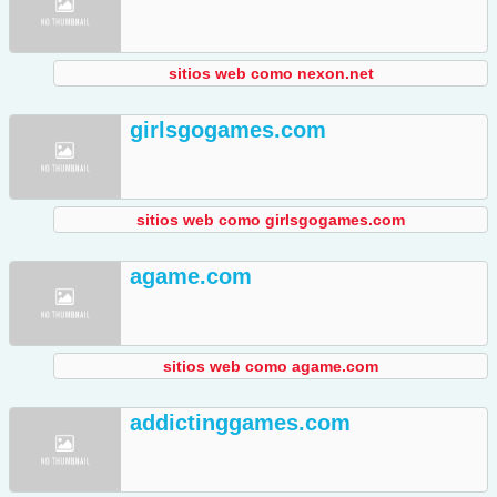
sitios web como nexon.net
girlsgogames.com
sitios web como girlsgogames.com
agame.com
sitios web como agame.com
addictinggames.com