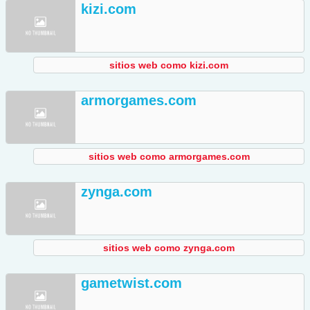
kizi.com
sitios web como kizi.com
armorgames.com
sitios web como armorgames.com
zynga.com
sitios web como zynga.com
gametwist.com