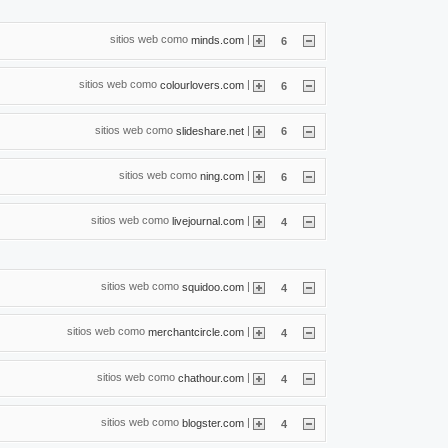
sitios web como
|
minds.com
6
sitios web como
|
colourlovers.com
6
sitios web como
|
slideshare.net
6
sitios web como
|
ning.com
6
sitios web como
|
livejournal.com
4
sitios web como
|
squidoo.com
4
sitios web como
|
merchantcircle.com
4
sitios web como
|
chathour.com
4
sitios web como
|
blogster.com
4