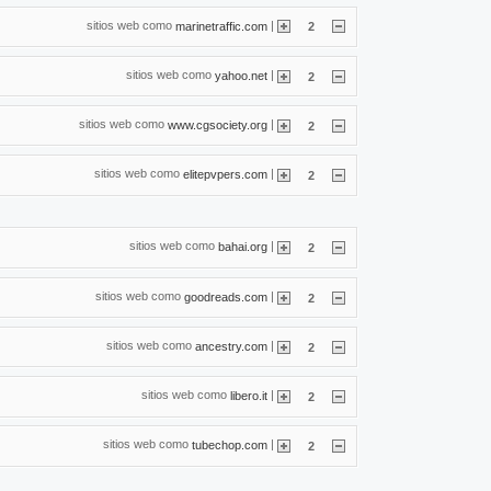
sitios web como
|
marinetraffic.com
2
sitios web como
|
yahoo.net
2
sitios web como
|
www.cgsociety.org
2
sitios web como
|
elitepvpers.com
2
sitios web como
|
bahai.org
2
sitios web como
|
goodreads.com
2
sitios web como
|
ancestry.com
2
sitios web como
|
libero.it
2
sitios web como
|
tubechop.com
2