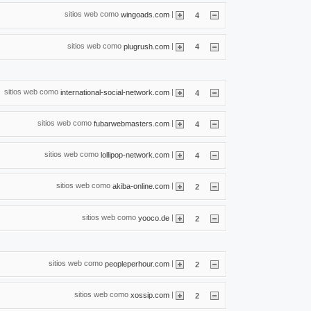
sitios web como
|
wingoads.com
4
sitios web como
|
plugrush.com
4
sitios web como
|
international-social-network.com
4
sitios web como
|
fubarwebmasters.com
4
sitios web como
|
lollipop-network.com
4
sitios web como
|
akiba-online.com
2
sitios web como
|
yooco.de
2
sitios web como
|
peopleperhour.com
2
sitios web como
|
xossip.com
2