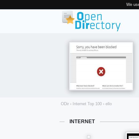
We use
ODir
›
Internet Top 100
›
ello
INTERNET