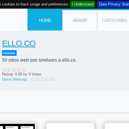
 cookies to track usage and preferences
I Understand
Data Privacy Sta
HOME
AÑADIR
CATEGORÍAS
ELLO.CO
internet
50 sitios web son similares a ello.co.
Rating:
0.00
by
0
Votes
Deine Wertung: