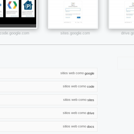
code.google.com
sites.google.com
drive.
sitios web como
google
sitios web como
code
sitios web como
sites
sitios web como
drive
sitios web como
docs