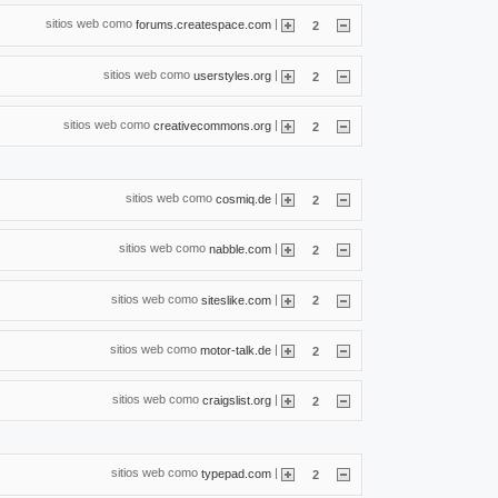
sitios web como
|
forums.createspace.com
2
sitios web como
|
userstyles.org
2
sitios web como
|
creativecommons.org
2
sitios web como
|
cosmiq.de
2
sitios web como
|
nabble.com
2
sitios web como
|
siteslike.com
2
sitios web como
|
motor-talk.de
2
sitios web como
|
craigslist.org
2
sitios web como
|
typepad.com
2