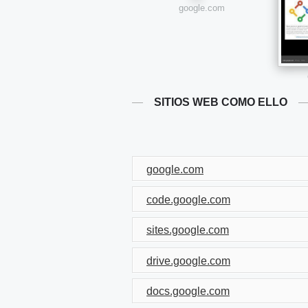
google.com
SITIOS WEB COMO ELLO
google.com
code.google.com
sites.google.com
drive.google.com
docs.google.com