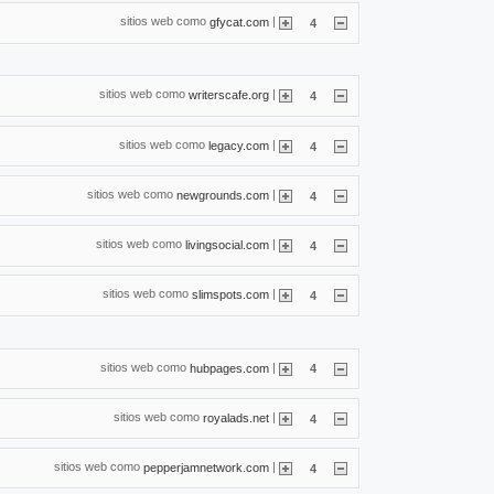
sitios web como
|
gfycat.com
4
sitios web como
|
writerscafe.org
4
sitios web como
|
legacy.com
4
sitios web como
|
newgrounds.com
4
sitios web como
|
livingsocial.com
4
sitios web como
|
slimspots.com
4
sitios web como
|
hubpages.com
4
sitios web como
|
royalads.net
4
sitios web como
|
pepperjamnetwork.com
4