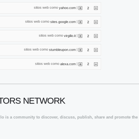
sitios web como
|
yahoo.com
2
sitios web como
|
sites.google.com
2
sitios web como
|
virgilio.it
2
sitios web como
|
stumbleupon.com
2
sitios web como
|
alexa.com
2
EATORS NETWORK
lo is a community to discover, discuss, publish, share and promote the 