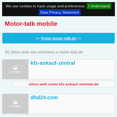
We use cookies to track usage and preferences
I Understand
Data Privacy Statement
Motor-talk mobile
Visita motor-talk.de
>>
>>
50 sitios web son similares a motor-talk.de
kfz-ankauf-zentral
sitios web como kfz-ankauf-zentrale.de
dhd24.com