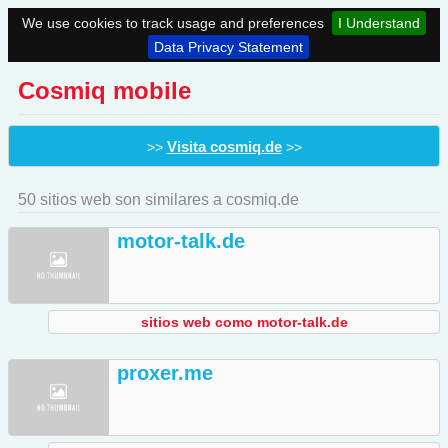
We use cookies to track usage and preferences
I Understand
Data Privacy Statement
Cosmiq mobile
Visita cosmiq.de
>>
>>
50 sitios web son similares a cosmiq.de
motor-talk.de
sitios web como motor-talk.de
proxer.me