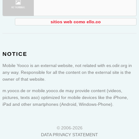
sitios web como ello.co
NOTICE
Mobile Yooco is an external website, not related with es.odir.org in
any way. Responsible for all the content on the external site is the
owner of that website.
m.yooco.de or
mobile.yooco.de
may provide content (videos,
pictures, texts aso) optimized for mobile devices like the iPhone,
iPad and other smartphones (Android, Windows-Phone).
© 2006-2026
DATA PRIVACY STATEMENT