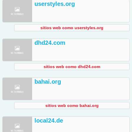
userstyles.org
sitios web como userstyles.org
dhd24.com
sitios web como dhd24.com
bahai.org
sitios web como bahai.org
local24.de