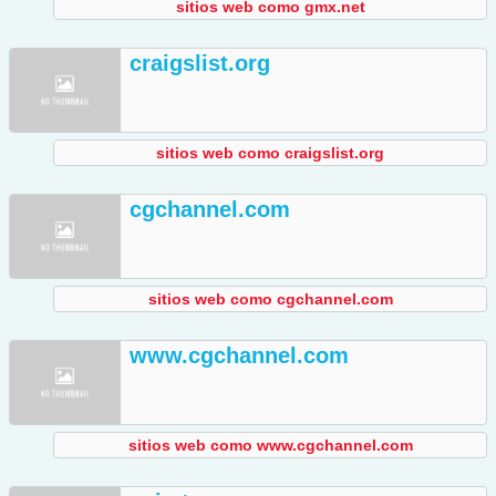
sitios web como gmx.net
craigslist.org
sitios web como craigslist.org
cgchannel.com
sitios web como cgchannel.com
www.cgchannel.com
sitios web como www.cgchannel.com