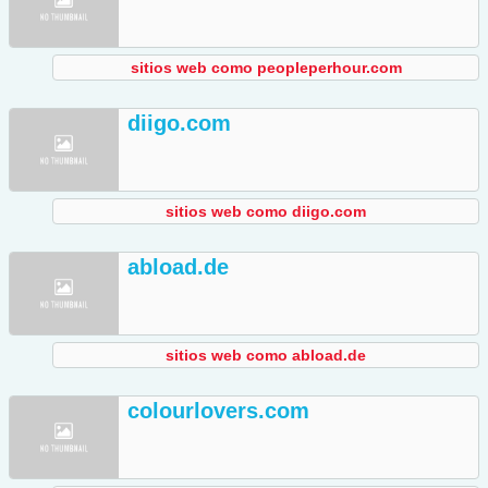
sitios web como peopleperhour.com
diigo.com
sitios web como diigo.com
abload.de
sitios web como abload.de
colourlovers.com