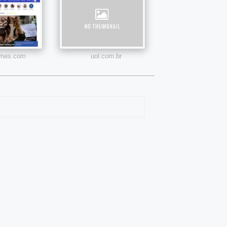
times.com
uol.com.br