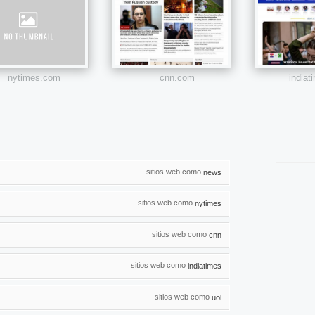
nytimes.com
cnn.com
india
sitios web como
news
sitios web como
nytimes
sitios web como
cnn
sitios web como
indiatimes
sitios web como
uol