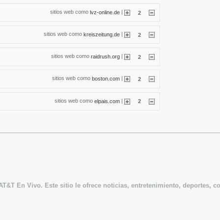
sitios web como
|
lvz-online.de
2
sitios web como
|
kreiszeitung.de
2
sitios web como
|
raidrush.org
2
sitios web como
|
boston.com
2
sitios web como
|
elpais.com
2
AT&T En Vivo. Este sitio le ofrece noticias, entretenimiento, deportes, c