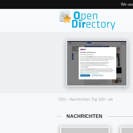
We use
ODir
›
Nachrichten Top 100
›
att
NACHRICHTEN