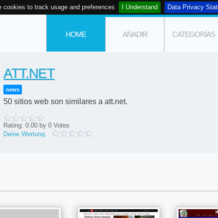
 cookies to track usage and preferences
I Understand
Data Privacy Sta
HOME
AÑADIR
CATEGORÍAS
ATT.NET
news
50 sitios web son similares a att.net.
Rating:
0.00
by
0
Votes
Deine Wertung: