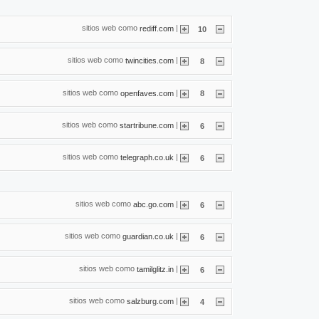
sitios web como
|
rediff.com
10
sitios web como
|
twincities.com
8
sitios web como
|
openfaves.com
8
sitios web como
|
startribune.com
6
sitios web como
|
telegraph.co.uk
6
sitios web como
|
abc.go.com
6
sitios web como
|
guardian.co.uk
6
sitios web como
|
tamilglitz.in
6
sitios web como
|
salzburg.com
4