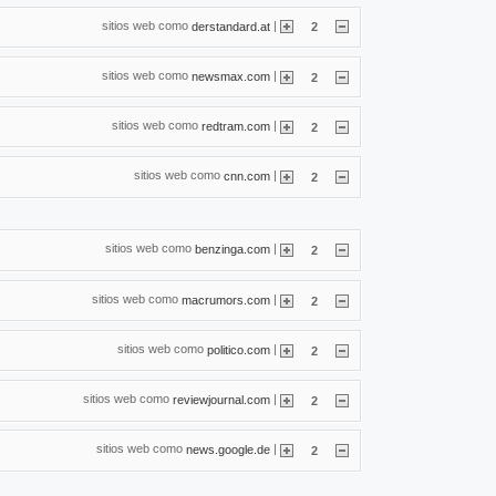
sitios web como
|
derstandard.at
2
sitios web como
|
newsmax.com
2
sitios web como
|
redtram.com
2
sitios web como
|
cnn.com
2
sitios web como
|
benzinga.com
2
sitios web como
|
macrumors.com
2
sitios web como
|
politico.com
2
sitios web como
|
reviewjournal.com
2
sitios web como
|
news.google.de
2