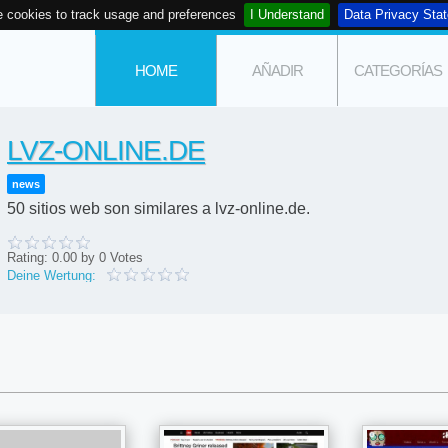
 cookies to track usage and preferences
I Understand
Data Privacy Sta
HOME
AÑADIR
CATEGORÍAS
LVZ-ONLINE.DE
news
50 sitios web son similares a lvz-online.de.
Rating:
0.00
by
0
Votes
Deine Wertung: