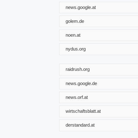
news.google.at
golem.de
noen.at
nydus.org
raidrush.org
news.google.de
news.orf.at
wirtschaftsblatt.at
derstandard.at