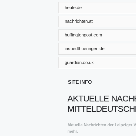
heute.de
nachrichten.at
huffingtonpost.com
insuedthueringen.de
guardian.co.uk
SITE INFO
AKTUELLE NACHR
MITTELDEUTSCH
Aktuelle Nachrichten der Leipziger V
mehr.