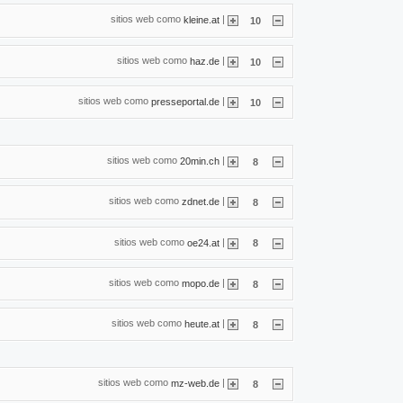
sitios web como
|
kleine.at
10
sitios web como
|
haz.de
10
sitios web como
|
presseportal.de
10
sitios web como
|
20min.ch
8
sitios web como
|
zdnet.de
8
sitios web como
|
oe24.at
8
sitios web como
|
mopo.de
8
sitios web como
|
heute.at
8
sitios web como
|
mz-web.de
8