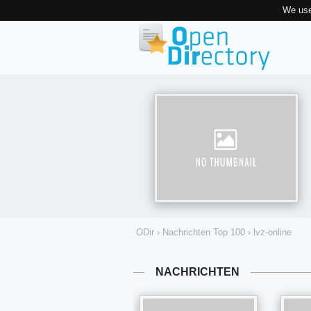
We use
ODir
›
Nachrichten Top 100
›
lvz-online
NACHRICHTEN