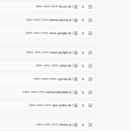
sitios web como
|
focus.de
6
sitios web como
|
kleinezeitung.at
6
sitios web como
|
news.google.de
6
sitios web como
|
news.google.at
6
sitios web como
|
zdnet.de
6
sitios web como
|
sportal.de
6
sitios web como
|
wirtschaftsblatt.at
6
sitios web como
|
dnn-online.de
6
sitios web como
|
kleine.at
6