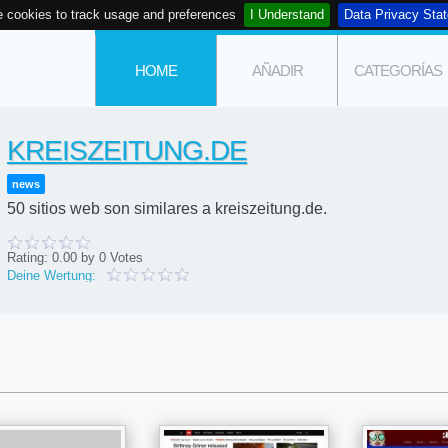
 cookies to track usage and preferences
I Understand
Data Privacy Sta
HOME
AÑADIR
CATEGORÍAS
KREISZEITUNG.DE
news
50 sitios web son similares a kreiszeitung.de.
Rating:
0.00
by
0
Votes
Deine Wertung: