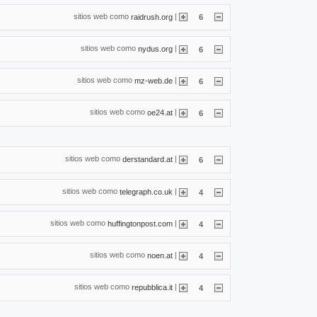
sitios web como
|
raidrush.org
6
sitios web como
|
nydus.org
6
sitios web como
|
mz-web.de
6
sitios web como
|
oe24.at
6
sitios web como
|
derstandard.at
6
sitios web como
|
telegraph.co.uk
4
sitios web como
|
huffingtonpost.com
4
sitios web como
|
noen.at
4
sitios web como
|
repubblica.it
4