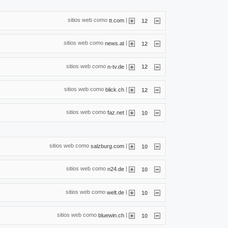
sitios web como
|
tt.com
12
sitios web como
|
news.at
12
sitios web como
|
n-tv.de
12
sitios web como
|
blick.ch
12
sitios web como
|
faz.net
10
sitios web como
|
salzburg.com
10
sitios web como
|
n24.de
10
sitios web como
|
welt.de
10
sitios web como
|
bluewin.ch
10