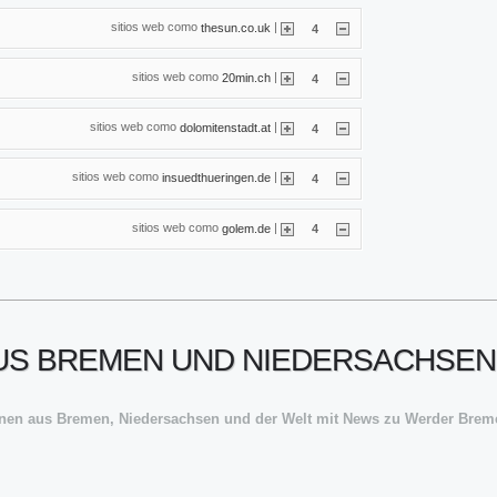
sitios web como
|
thesun.co.uk
4
sitios web como
|
20min.ch
4
sitios web como
|
dolomitenstadt.at
4
sitios web como
|
insuedthueringen.de
4
sitios web como
|
golem.de
4
US BREMEN UND NIEDERSACHSEN 
ionen aus Bremen, Niedersachsen und der Welt mit News zu Werder Brem