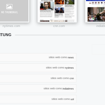
nytimes.com
cnn.com
india
ITUNG
sitios web como
news
sitios web como
nytimes
sitios web como
cnn
sitios web como
indiatimes
sitios web como
uol