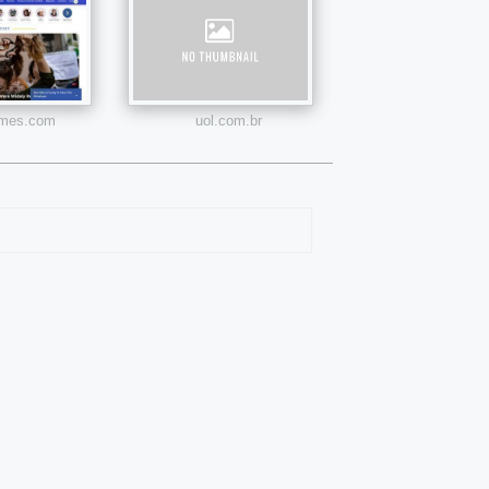
times.com
uol.com.br