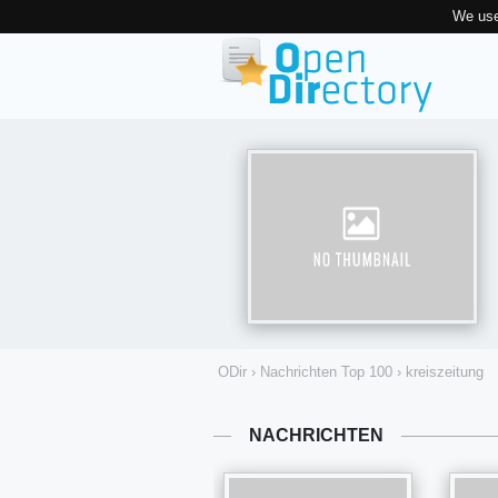
We use
ODir
›
Nachrichten Top 100
›
kreiszeitung
NACHRICHTEN