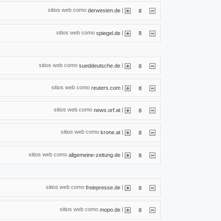
sitios web como
|
derwesten.de
8
sitios web como
|
spiegel.de
8
sitios web como
|
sueddeutsche.de
8
sitios web como
|
reuters.com
8
sitios web como
|
news.orf.at
8
sitios web como
|
krone.at
8
sitios web como
|
allgemeine-zeitung.de
8
sitios web como
|
freiepresse.de
8
sitios web como
|
mopo.de
8