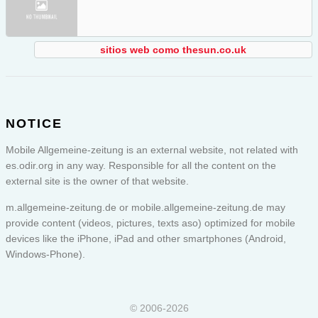
sitios web como thesun.co.uk
NOTICE
Mobile Allgemeine-zeitung is an external website, not related with
es.odir.org in any way. Responsible for all the content on the
external site is the owner of that website.
m.allgemeine-zeitung.de or
mobile.allgemeine-zeitung.de
may
provide content (videos, pictures, texts aso) optimized for mobile
devices like the iPhone, iPad and other smartphones (Android,
Windows-Phone).
© 2006-2026