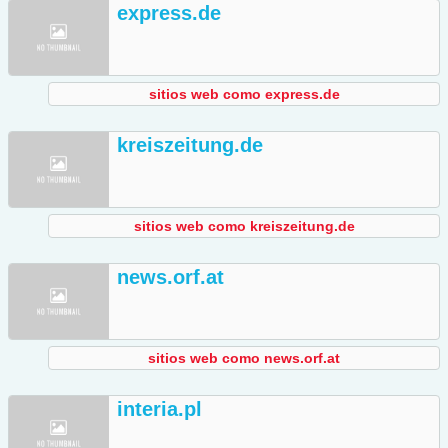
express.de
sitios web como express.de
kreiszeitung.de
sitios web como kreiszeitung.de
news.orf.at
sitios web como news.orf.at
interia.pl