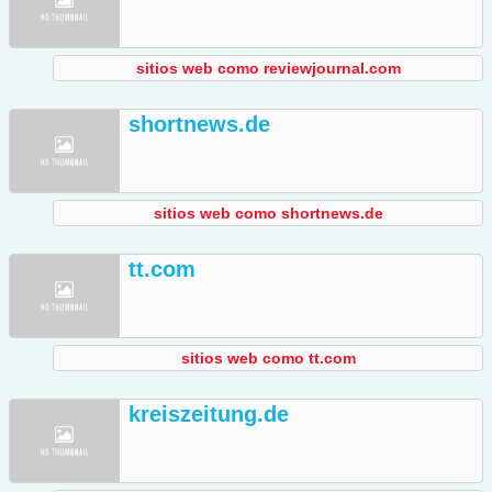
sitios web como reviewjournal.com
shortnews.de
sitios web como shortnews.de
tt.com
sitios web como tt.com
kreiszeitung.de