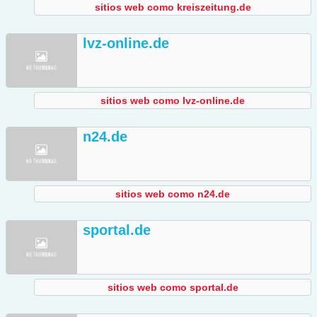
sitios web como kreiszeitung.de
lvz-online.de
sitios web como lvz-online.de
n24.de
sitios web como n24.de
sportal.de
sitios web como sportal.de