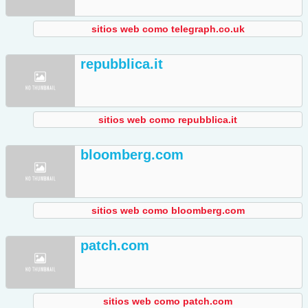
sitios web como telegraph.co.uk
repubblica.it
sitios web como repubblica.it
bloomberg.com
sitios web como bloomberg.com
patch.com
sitios web como patch.com