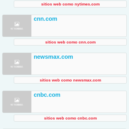
sitios web como nytimes.com
cnn.com
sitios web como cnn.com
newsmax.com
sitios web como newsmax.com
cnbc.com
sitios web como cnbc.com