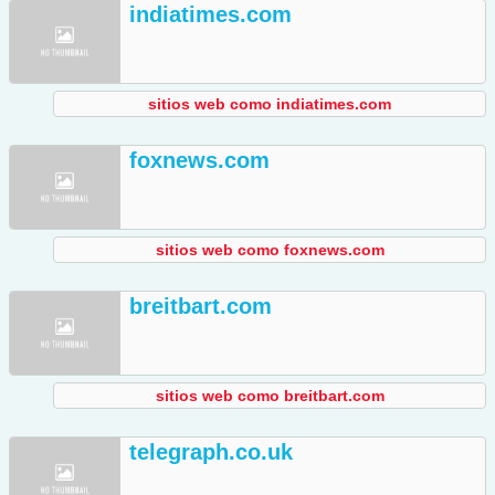
indiatimes.com
sitios web como indiatimes.com
foxnews.com
sitios web como foxnews.com
breitbart.com
sitios web como breitbart.com
telegraph.co.uk