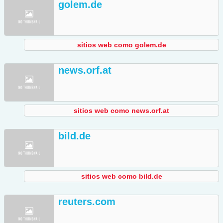
golem.de
sitios web como golem.de
news.orf.at
sitios web como news.orf.at
bild.de
sitios web como bild.de
reuters.com