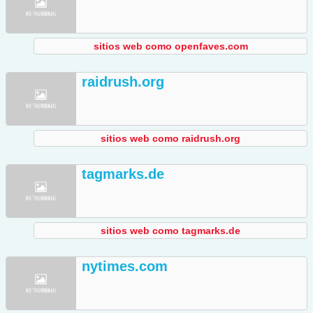
sitios web como openfaves.com
raidrush.org
sitios web como raidrush.org
tagmarks.de
sitios web como tagmarks.de
nytimes.com