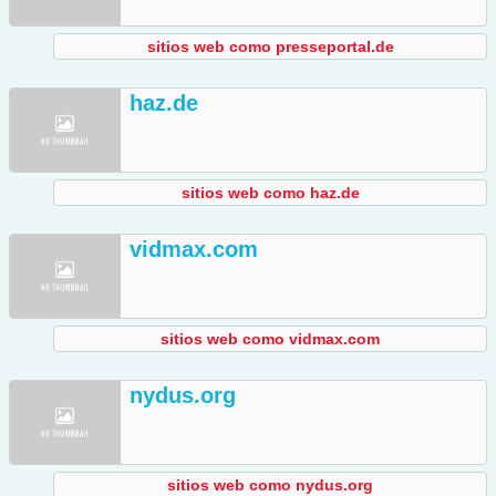
sitios web como presseportal.de
haz.de
sitios web como haz.de
vidmax.com
sitios web como vidmax.com
nydus.org
sitios web como nydus.org