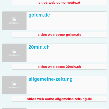
sitios web como heute.at
golem.de
sitios web como golem.de
20min.ch
sitios web como 20min.ch
allgemeine-zeitung
sitios web como allgemeine-zeitung.de