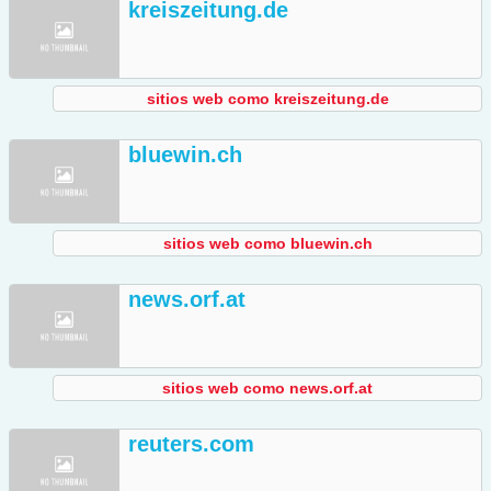
kreiszeitung.de
sitios web como kreiszeitung.de
bluewin.ch
sitios web como bluewin.ch
news.orf.at
sitios web como news.orf.at
reuters.com