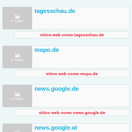
tagesschau.de
sitios web como tagesschau.de
mopo.de
sitios web como mopo.de
news.google.de
sitios web como news.google.de
news.google.at