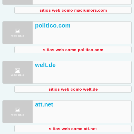
sitios web como macrumors.com
politico.com
sitios web como politico.com
welt.de
sitios web como welt.de
att.net
sitios web como att.net