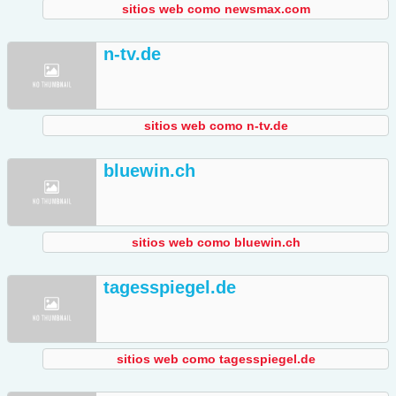
sitios web como newsmax.com
n-tv.de
sitios web como n-tv.de
bluewin.ch
sitios web como bluewin.ch
tagesspiegel.de
sitios web como tagesspiegel.de