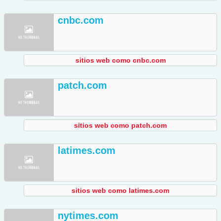
cnbc.com
sitios web como cnbc.com
patch.com
sitios web como patch.com
latimes.com
sitios web como latimes.com
nytimes.com