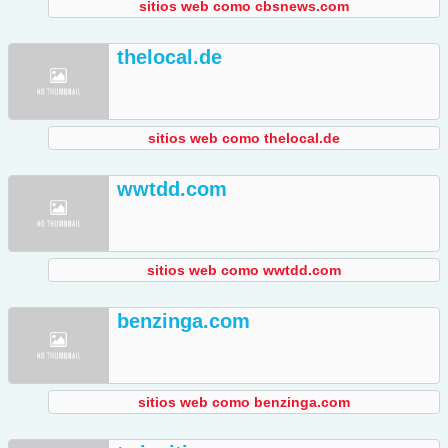
sitios web como cbsnews.com
thelocal.de
sitios web como thelocal.de
wwtdd.com
sitios web como wwtdd.com
benzinga.com
sitios web como benzinga.com