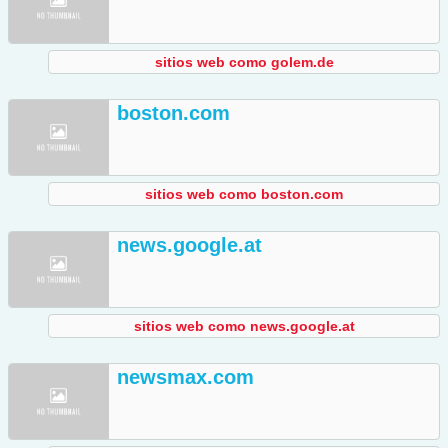
sitios web como golem.de
boston.com
sitios web como boston.com
news.google.at
sitios web como news.google.at
newsmax.com