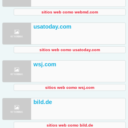
sitios web como webmd.com
usatoday.com
sitios web como usatoday.com
wsj.com
sitios web como wsj.com
bild.de
sitios web como bild.de