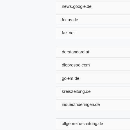
news.google.de
focus.de
faz.net
derstandard.at
diepresse.com
golem.de
kreiszeitung.de
insuedthueringen.de
allgemeine-zeitung.de