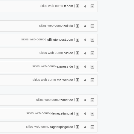
sitios web como
|
tt.com
4
sitios web como
|
zeit.de
4
sitios web como
|
huffingtonpost.com
4
sitios web como
|
bild.de
4
sitios web como
|
express.de
4
sitios web como
|
mz-web.de
4
sitios web como
|
zdnet.de
4
sitios web como
|
kleinezeitung.at
4
sitios web como
|
tagesspiegel.de
4