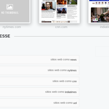
nytimes.com
cnn.com
india
RESSE
sitios web como
news
sitios web como
nytimes
sitios web como
cnn
sitios web como
indiatimes
sitios web como
uol