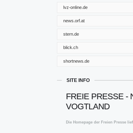
lvz-online.de
news.orf.at
stern.de
blick.ch
shortnews.de
SITE INFO
FREIE PRESSE -
VOGTLAND
Die Homepage der Freien Presse lie