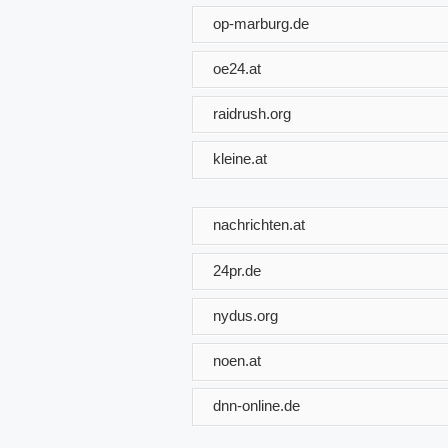
op-marburg.de
oe24.at
raidrush.org
kleine.at
nachrichten.at
24pr.de
nydus.org
noen.at
dnn-online.de