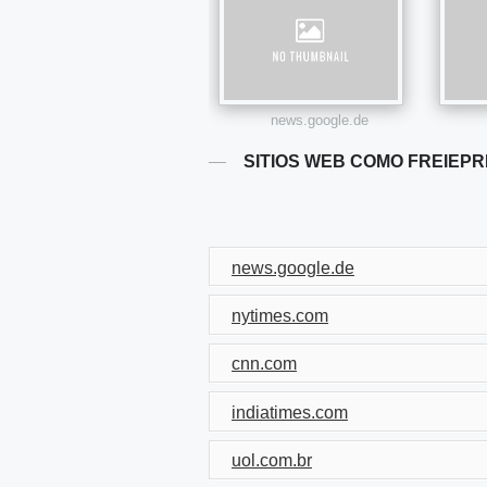
news.google.de
SITIOS WEB COMO FREIEP
news.google.de
nytimes.com
cnn.com
indiatimes.com
uol.com.br