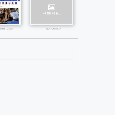
times.com
uol.com.br