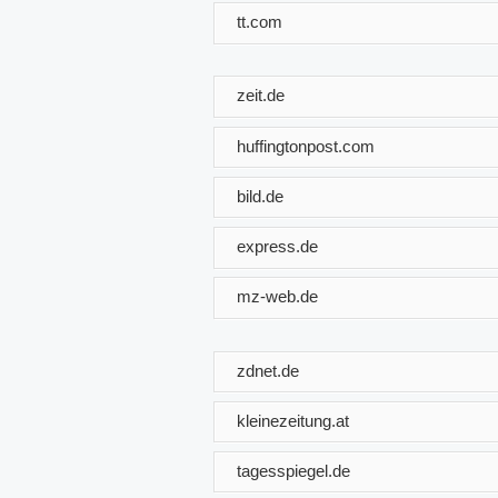
tt.com
zeit.de
huffingtonpost.com
bild.de
express.de
mz-web.de
zdnet.de
kleinezeitung.at
tagesspiegel.de