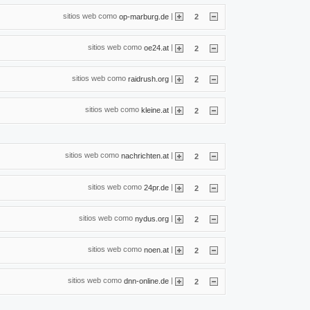
sitios web como
|
op-marburg.de
2
sitios web como
|
oe24.at
2
sitios web como
|
raidrush.org
2
sitios web como
|
kleine.at
2
sitios web como
|
nachrichten.at
2
sitios web como
|
24pr.de
2
sitios web como
|
nydus.org
2
sitios web como
|
noen.at
2
sitios web como
|
dnn-online.de
2