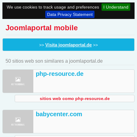
We use cookies to track usage and preferences
I Understand
Data Privacy Statement
Joomlaportal mobile
Visita joomlaportal.de
>>
>>
50 sitios web son similares a joomlaportal.de
php-resource.de
sitios web como php-resource.de
babycenter.com