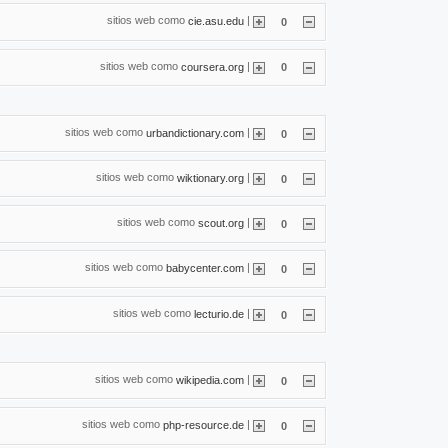
sitios web como
|
cie.asu.edu
0
sitios web como
|
coursera.org
0
sitios web como
|
urbandictionary.com
0
sitios web como
|
wiktionary.org
0
sitios web como
|
scout.org
0
sitios web como
|
babycenter.com
0
sitios web como
|
lecturio.de
0
sitios web como
|
wikipedia.com
0
sitios web como
|
php-resource.de
0