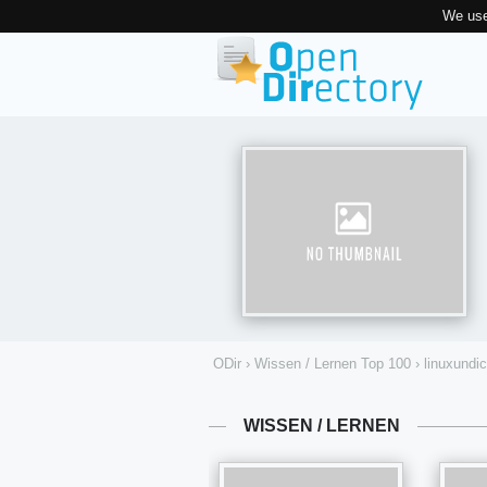
We use
ODir
›
Wissen / Lernen Top 100
›
linuxundi
WISSEN / LERNEN