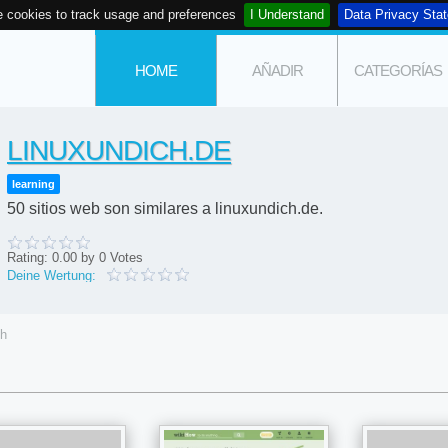
 cookies to track usage and preferences
I Understand
Data Privacy Sta
HOME
AÑADIR
CATEGORÍAS
LINUXUNDICH.DE
learning
50 sitios web son similares a linuxundich.de.
Rating:
0.00
by
0
Votes
Deine Wertung:
ch