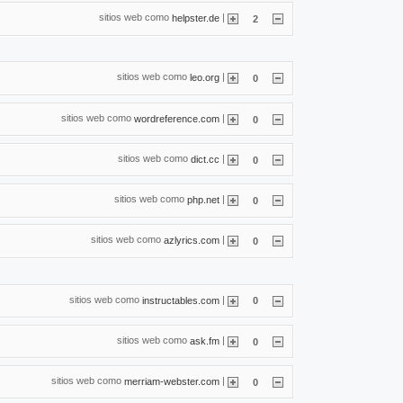
sitios web como
|
helpster.de
2
sitios web como
|
leo.org
0
sitios web como
|
wordreference.com
0
sitios web como
|
dict.cc
0
sitios web como
|
php.net
0
sitios web como
|
azlyrics.com
0
sitios web como
|
instructables.com
0
sitios web como
|
ask.fm
0
sitios web como
|
merriam-webster.com
0