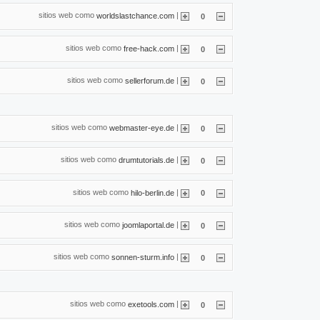
sitios web como
|
worldslastchance.com
0
sitios web como
|
free-hack.com
0
sitios web como
|
sellerforum.de
0
sitios web como
|
webmaster-eye.de
0
sitios web como
|
drumtutorials.de
0
sitios web como
|
hilo-berlin.de
0
sitios web como
|
joomlaportal.de
0
sitios web como
|
sonnen-sturm.info
0
sitios web como
|
exetools.com
0