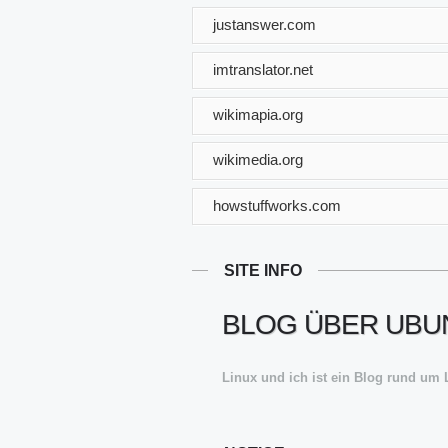
justanswer.com
imtranslator.net
wikimapia.org
wikimedia.org
howstuffworks.com
SITE INFO
BLOG ÜBER UBUNT
Linux und ich ist ein Blog rund um