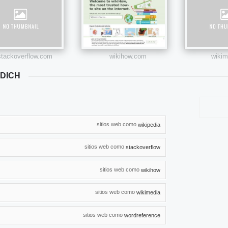
stackoverflow.com
wikihow.com
wikim
NDICH
sitios web como
wikipedia
sitios web como
stackoverflow
sitios web como
wikihow
sitios web como
wikimedia
sitios web como
wordreference