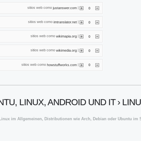
sitios web como
|
justanswer.com
0
sitios web como
|
imtranslator.net
0
sitios web como
|
wikimapia.org
0
sitios web como
|
wikimedia.org
0
sitios web como
|
howstuffworks.com
0
U, LINUX, ANDROID UND IT › LIN
 Linux im Allgemeinen, Distributionen wie Arch, Debian oder Ubuntu i