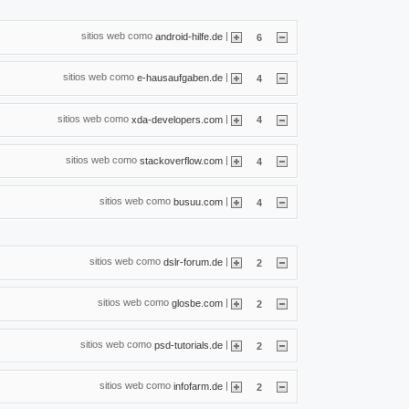
sitios web como
|
android-hilfe.de
6
sitios web como
|
e-hausaufgaben.de
4
sitios web como
|
xda-developers.com
4
sitios web como
|
stackoverflow.com
4
sitios web como
|
busuu.com
4
sitios web como
|
dslr-forum.de
2
sitios web como
|
glosbe.com
2
sitios web como
|
psd-tutorials.de
2
sitios web como
|
infofarm.de
2