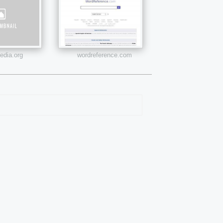
edia.org
wordreference.com